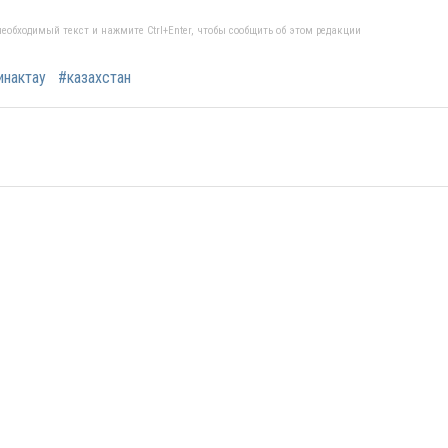
еобходимый текст и нажмите Ctrl+Enter, чтобы сообщить об этом редакции
инактау
#казахстан