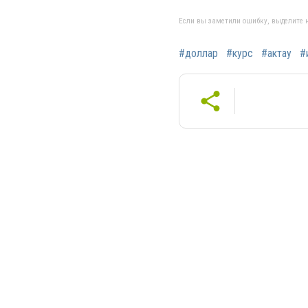
Если вы заметили ошибку, выделите н
#доллар
#курс
#актау
#