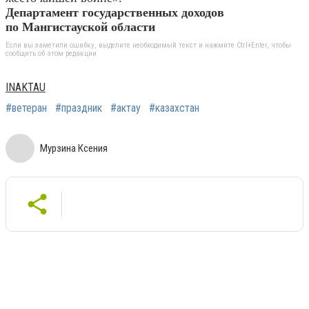
Департамент государственных доходов
по Мангистауской области
Если вы заметили ошибку, выделите необходимый текст и нажмите Ctrl+Enter, чтобы
сообщить об этом редакции
INAKTAU
#ветеран
#праздник
#актау
#казахстан
Мурзина Ксения