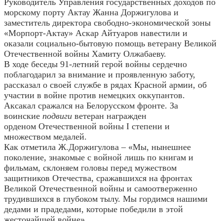
Руководитель Управления государственных доходов по
морскому порту Актау Жанна Доржигулова и
заместитель директора свободно-экономической зоны
«Морпорт-Актау» Аскар Айтуаров навестили и
оказали социально-бытовую помощь ветерану Великой
Отечественной войны Хамиту Олжабаеву.
В ходе беседы 91-летний герой войны сердечно
поблагодарил за внимание и проявленную заботу,
рассказал о своей службе в рядах Красной армии, об
участии в войне против немецких оккупантов.
Аксакал сражался на Белорусском фронте.
За
воинские
подвиги
ветеран награжден
орденом
Отечественной войны I степени и
множеством медалей.
Как отметила Ж.Доржигулова – «Мы, нынешнее
поколение, знакомые с войной лишь по книгам и
фильмам, склоняем головы перед мужеством
защитников Отечества, сражавшихся на фронтах
Великой Отечественной войны и самоотверженно
трудившихся в глубоком тылу. Мы гордимся нашими
дедами и прадедами, которые победили в этой
жесточайшей войне».