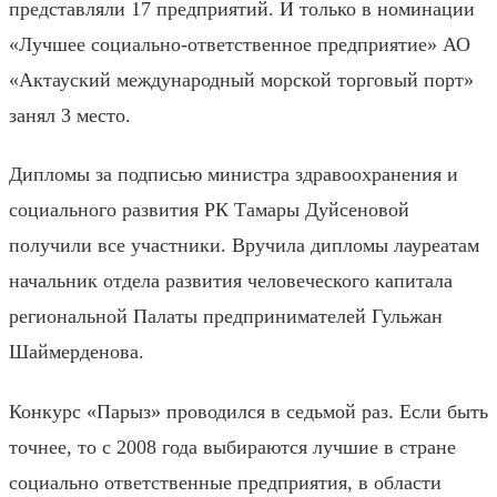
представляли
17 предприятий.
И только в
номинации
«Лучшее социально-ответственное предприятие»
АО
«Актауский международный морской торговый порт»
занял 3 место.
Диплом
ы
за подписью
министр
а
здравоохранения и
социального развития РК Тамары Д
уйсеновой
получили все участники.
В
ручила дипломы
лауреатам
начальник отдела развития человеческого капитала
региональной Палаты предпринимателей Гульжан
Шаймерденова
.
К
онкурс
«Парыз»
проводи
л
ся
в
седьмой раз
. Если быть
точнее, то
с 2008 года выбираются лучшие в стране
социально ответственные предприятия, в области