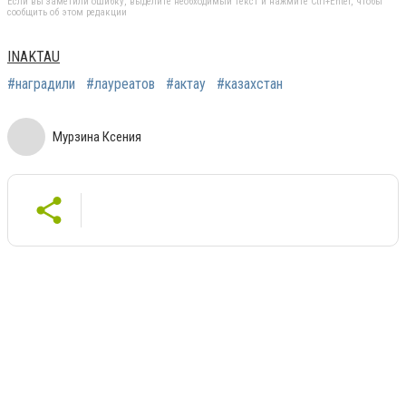
Если вы заметили ошибку, выделите необходимый текст и нажмите Ctrl+Enter, чтобы
сообщить об этом редакции
INAKTAU
#наградили
#лауреатов
#актау
#казахстан
Мурзина Ксения