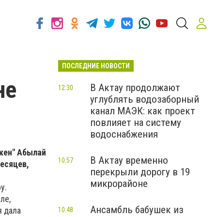
ПОСЛЕДНИЕ НОВОСТИ
не
В Актау продолжают
12:30
углублять водозаборный
канал МАЭК: как проект
повлияет на систему
водоснабжения
кен" Абылай
В Актау временно
10:57
месяцев,
перекрыли дорогу в 19
микрорайоне
у.
ле,
Ансамбль бабушек из
я дала
10:48