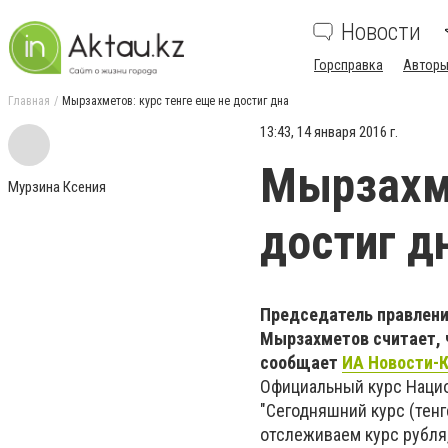
Новости
Горсправка
Авторы
Главная
Мырзахметов: курс тенге еще не достиг дна
13:43, 14 января 2016 г.
Мырзахме
Мурзина Ксения
достиг д
Председатель правлени
Мырзахметов считает, ч
сообщает
ИА Новости-
Официальный курс Национ
"Сегодняшний курс (тенге
отслеживаем курс рубля