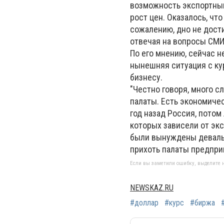
возможность экспортным
рост цен. Оказалось, что
сожалению, дно не дост
отвечая на вопросы СМИ
По его мнению, сейчас 
нынешняя ситуация с кур
бизнесу.
"Честно говоря, много с
палаты. Есть экономичес
год назад Россия, потом
которых зависели от экс
были вынуждены девальв
прихоть палаты предприн
Если вы заметили ошибку, выделите н
NEWSKAZ.RU
#доллар
#курс
#биржа