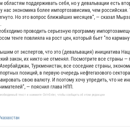
 областям поддерживать себя, но у девальвации есть вто
 у нас экономика более импортозависима, чем российская. У
игнуто. Но это вопрос ближайших месяцев", — сказал Мырз
.
необходимо проводить серьезную программу импортозамеще
сом тенге повлияла на рост цен, который бьет "по карману
лышим от экспертов, что это (девальвация) инициатива На
кий закон, их никто не отменял. Посмотрите все страны —
 Азербайджан, Туркменистан, все соседние страны, эконом
портных позиций, в первую очередь нефтегазового сектора
ировать свою валюту. И поэтому хочу упредить, что не ин
имателей", — пояснил глава НПП.
еобходимый текст и нажмите Ctrl+Enter, чтобы сообщить об этом редакции
#казахстан