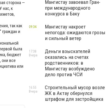
Мангистау завоевал Гран-
рая сторона —
при международного
 нас, к
конкурса в Баку
ахметов,
ния, так как
Мангистау накроет
09:34
" граждан и
непогода: ожидаются грозы
и сильный ветер
циональной
 первой была
Деньги взыскателей
17:38
ика, бюджет
Вчера
оказались на счетах
, они все
родственников: в
ициатива или
Мангистау возбуждено
дело против ЧСИ
Строительный мусор возле
16:55
Вчера
ЖК в Актау обернулся
штрафом для застройщика