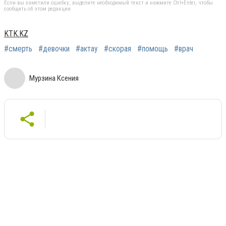
Если вы заметили ошибку, выделите необходимый текст и нажмите Ctrl+Enter, чтобы
сообщить об этом редакции
KTK.KZ
#смерть
#девочки
#актау
#скорая
#помощь
#врач
Мурзина Ксения