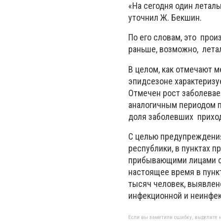
«На сегодня один леталь
уточнил Ж. Бекшин.
По его словам, это прои
раньше, возможно, лета
В целом, как отмечают м
эпидсезоне характеризу
Отмечен рост заболевае
аналогичным периодом п
доля заболевших приход
С целью предупреждения
республики, в пунктах п
прибывающими лицами с 
настоящее время в пунк
тысяч человек, выявлен
инфекционной и неинфек
Если вы заметили ошибку, выделите н