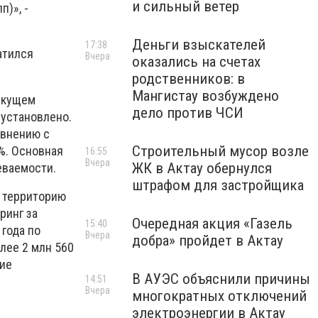
и сильный ветер
)», -
Деньги взыскателей
17:38
атился
Вчера
оказались на счетах
родственников: в
Мангистау возбуждено
текущем
дело против ЧСИ
 установлено.
авнению с
Строительный мусор возле
%. Основная
16:55
Вчера
ЖК в Актау обернулся
еваемости.
штрафом для застройщика
 территорию
ринг за
Очередная акция «Газель
15:40
года по
Вчера
добра» пройдет в Актау
лее 2 млн 560
ние
В АУЭС объяснили причины
14:51
Вчера
многократных отключений
электроэнергии в Актау