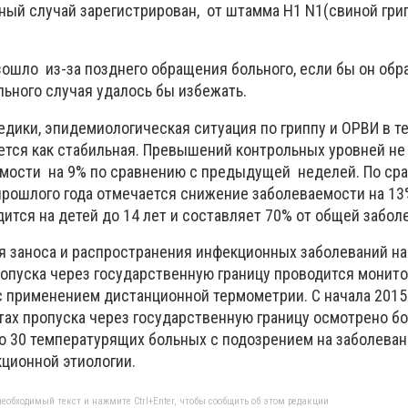
ный случай зарегистрирован, от штамма H1 N1(свиной грипп
зошло из-за позднего обращения больного, если бы он обр
льного случая удалось бы избежать.
едики, эпидемиологическая ситуация по гриппу и ОРВИ в 
ется как стабильная. Превышений контрольных уровней не
мости на 9% по сравнению с предыдущей неделей. По ср
рошлого года отмечается снижение заболеваемости на 13
ится на детей до 14 лет и составляет 70% от общей забол
 заноса и распространения инфекционных заболеваний на
ропуска через государственную границу проводится монито
применением дистанционной термометрии. С начала 2015 
тах пропуска через государственную границу осмотрено бо
о 30 температурящих больных с подозрением на заболева
ционной этиологии.
еобходимый текст и нажмите Ctrl+Enter, чтобы сообщить об этом редакции