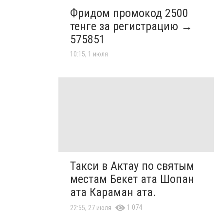
Фридом промокод 2500
тенге за регистрацию →
575851
10:15, 1 июля
Такси в Актау по святым
местам Бекет ата Шопан
ата Караман ата.
1 074
22:55, 27 июля