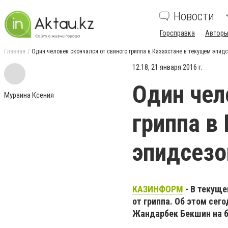
Новости
Горсправка
Авторы
Главная
Один человек скончался от свиного гриппа в Казахстане в текущем эпид
12:18, 21 января 2016 г.
Один чел
Мурзина Ксения
гриппа в
эпидсезо
КАЗИНФОРМ
- В текуще
от гриппа. Об этом се
Жандарбек Бекшин на б