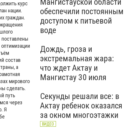
Мангистауской области
олжить курс
обеспечили постоянным
лан нации.
их граждан.
доступом к питьевой
сокращения
воде
ошлого
и поставлены
, оптимизации
Дождь, гроза и
бъём
экстремальная жара:
ий состав
что ждет Актау и
траны, а
грамотная
Мангистау 30 июля
азах мирового
ны сделать.
Секунды решали все: в
ый путь
имся через
Актау ребенок оказался
. Я
за окном многоэтажки
бе
ВИДЕО