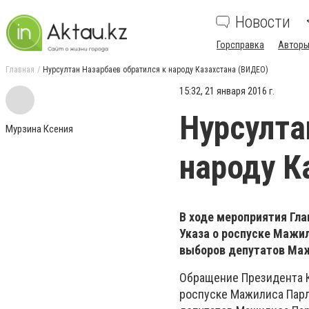
Новости
Горсправка
Авторы
Главная
Нурсултан Назарбаев обратился к народу Казахстана (ВИДЕО)
15:32, 21 января 2016 г.
Нурсулта
Мурзина Ксения
народу К
В ходе мероприятия Гла
Указа о роспуске Мажи
выборов депутатов Ма
Обращение Президента Ка
роспуске Мажилиса Парл