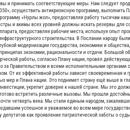
вы и принимать соответствующие меры. Нам следует прод
2050», осуществить антикризисную программу, выполнить П
рограмму «Нурлы жол», предоставляя работу тысячам наш
истры и акимы всех уровней должны искать резервы для 
аппарата, предоставляя рабочие места, используя опыт пр
инфраструктурного строительства. В Послании народу был
лубокой модернизации государства, экономики и общества
принципах экономии, рациональности и отдачи. Большой о
рческой работы, согласно Плану нации, провёл действующ
во за Правительством и всеми исполнительными органами с
ом. От их эффективной работы зависит своевременная и 
ых мер и Плана нации. Это поднимет страну ещё выше в гл
инвестиции, укрепит доверие к нашей стране. Мы это долж
готово встретить различные вызовы. Мы прошли достойн
очти четверть века. Мы стали единым народом, закаливш
оздавшим успешное и уважаемое во всем мире государство
 депутатов как проявление патриотической заботы о судь