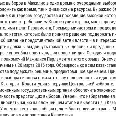
ых выборов в Мажилис в одно время с очередными выбор
ономить как время, так и финансовые ресурсы. Выражаю б
ание к интересам государства и проявление высокой исто
тветствии с требованием Конституции страны, мною прове
ателями палат Парламента, Премьер-министром и председ
а, по итогам которых было принято решение поддержать и
 обновление представительной ветви власти – в интересах
артии должны выдвинуть грамотных, деловых и преданных
рые способны понять задачи повестки дня. Сегодня я подп
 полномочий Мажилиса Парламента пятого созыва. Внеоч
чены на 20 марта 2016 года. Обращаюсь ко всем казахстан
ства поддержать решение, продиктованное временем. Пр
 в выборах и снова показать нашу сплоченность и единств
 Как гарант Конституции я поручаю Центральной избирател
моченным государственным органам обеспечить законност
ливость предстоящих выборов. Уверен, что избирательная
дировать нацию на сложнейшем этапе и вывести наш Каза
У всех нас есть одна общая цель – благополучие страны. 
илия во имя процветания Казахстана.