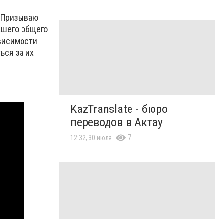
. Призываю
нашего общего
ависимости
ься за их
KazTranslate - бюро
переводов в Актау
7
12:32, 30 июля