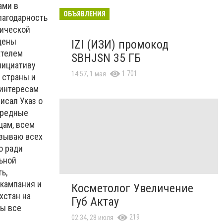
ами в
ОБЪЯВЛЕНИЯ
лагодарность
рической
дены
IZI (ИЗИ) промокод
ателем
SBHJSN 35 ГБ
нициативу
1 701
14:57, 1 мая
 страны и
 интересам
исал Указ о
ередные
цам, всем
изываю всех
о ради
ьной
ь,
 кампания и
Косметолог Увеличение
хстан на
Губ Актау
Мы все
219
02:34, 28 июля