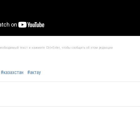
еобходимый текст и нажмите Ctrl+Enter, чтобы сообщить об этом редакции
#казахстан
#актау