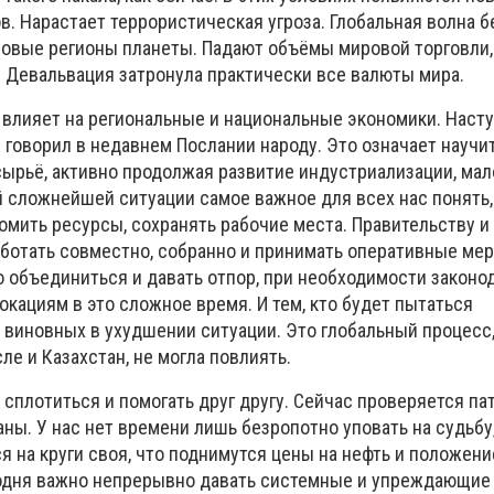
в. Нарастает террористическая угроза. Глобальная волна 
новые регионы планеты. Падают объёмы мировой торговли,
 Девальвация затронула практически все валюты мира.
 влияет на региональные и национальные экономики. Наст
я говорил в недавнем Послании народу. Это означает научи
сырьё, активно продолжая развитие индустриализации, мал
й сложнейшей ситуации самое важное для всех нас понять,
омить ресурсы, сохранять рабочие места. Правительству и
аботать совместно, собранно и принимать оперативные ме
но объединиться и давать отпор, при необходимости законо
ациям в это сложное время. И тем, кто будет пытаться
 виновных в ухудшении ситуации. Это глобальный процесс
сле и Казахстан, не могла повлиять.
сплотиться и помогать друг другу. Сейчас проверяется па
ны. У нас нет времени лишь безропотно уповать на судьбу,
ся на круги своя, что поднимутся цены на нефть и положени
одня важно непрерывно давать системные и упреждающие