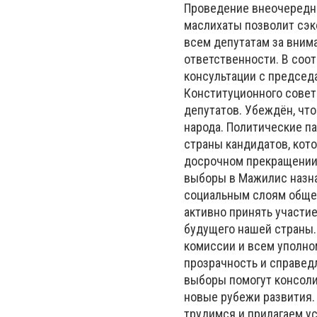
Проведение внеочередн
маслихаты позволит сэк
всем депутатам за вним
ответственности. В соо
консультации с председ
Конституционного совет
депутатов. Убеждён, что
народа. Политические п
страны кандидатов, кото
досрочном прекращении
выборы в Мажилис назна
социальным слоям обще
активно принять участие
будущего нашей страны.
комиссии и всем уполно
прозрачность и справед
выборы помогут консоли
новые рубежи развития. 
трудимся и прилагаем ус