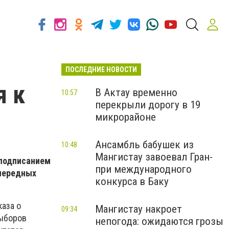
ПОСЛЕДНИЕ НОВОСТИ
я к
В Актау временно
10:57
перекрыли дорогу в 19
микрорайоне
Ансамбль бабушек из
10:48
Мангистау завоевал Гран-
 подписанием
при международного
очередных
конкурса в Баку
каза о
Мангистау накроет
09:34
выборов
непогода: ожидаются грозы