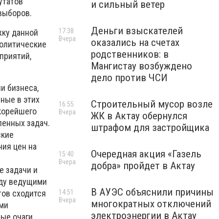
утатов
и сильный ветер
выборов.
Деньги взыскателей
17:38
жку данной
Вчера
оказались на счетах
политические
родственников: в
приятий,
Мангистау возбуждено
дело против ЧСИ
и бизнеса,
ные в этих
Строительный мусор возле
16:55
скорейшего
Вчера
ЖК в Актау обернулся
ленных задач.
штрафом для застройщика
ские
ния цен на
Очередная акция «Газель
15:40
Вчера
добра» пройдет в Актау
е задачи и
жду ведущими
В АУЭС объяснили причины
тов сходится
14:51
Вчера
многократных отключений
ыми
электроэнергии в Актау
вые очаги