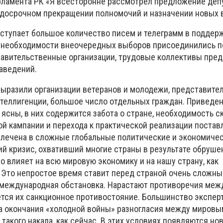
ламента РК «Я всесторонне рассмотрел предложение деп
 досрочном прекращении полномочий и назначении новых 
поступает большое количество писем и телеграмм в поддер
о необходимости внеочередных выборов присоединились 
равительственные организации, трудовые коллективы пред
аведений.
ыразили организации ветеранов и молодежи, представител
нтеллигенции, большое число отдельных граждан. Приведен
ясны, в них содержится забота о стране, необходимость 
й кампании и перехода к практической реализации постав
влечена в сложные глобальные политические и экономиче
й кризис, охвативший многие страны в результате обруше
о влияет на всю мировую экономику и на нашу страну, как
 Это непростое время ставит перед страной очень сложны
 международная обстановка. Нарастают противоречия ме
ется их санкционное противостояние. Большинство экспер
та окончания «холодной войны» разногласия между миров
такого накала, как сейчас. В этих условиях появляются но