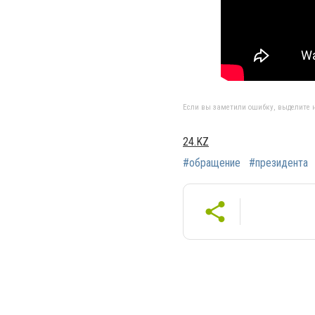
Если вы заметили ошибку, выделите н
24.KZ
#обращение
#президента