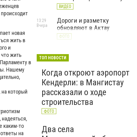
беженцев
ВИДЕО
 происходит
Дороги и разметку
13:29
Вчера
обновляют в Актау
упает новая
ФОТО
ться жить в
ого и
 что жить
ТОП НОВОСТИ
 Парламенту в
ры. Нашему
Когда откроют аэропорт
дательно,
Кендерли: в Мангистау
рассказали о ходе
, на который
строительства
триотизм
ФОТО
 надеяться,
е каким-то
Два села
 ответы на