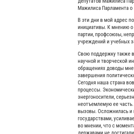
депутатов Мажилиса Пар
Мажилиса Парламента о
В эти дни в мой адрес 
инициативы. К мнению 
партии, профсоюзы, неп
учреждений и учебных з
Свою поддержку также в
научной и творческой и
обращениях доводы мне 
завершения политическо
Сегодня наша страна во
процессы. Экономически
энергоносители, серьезн
неотъемлемую ее часть.
вызовы. Осложнилась и
государствами, усилива
во мнении, что с момен
державами не достигали 