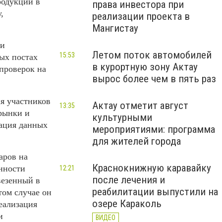
родукции в
права инвестора при
,
реализации проекта в
Мангистау
ти
Летом поток автомобилей
15:53
ых постах
в курортную зону Актау
 проверок на
вырос более чем в пять раз
я участников
Актау отметит август
13:35
рынки и
культурными
зация данных
мероприятиями: программа
для жителей города
аров на
Краснокнижную каравайку
нности
12:21
после лечения и
везенный в
реабилитации выпустили на
том случае он
озере Караколь
еализация
и
ВИДЕО