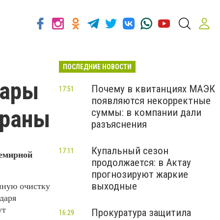
ПОСЛЕДНИЕ НОВОСТИ
вары
Почему в квитанциях МАЭК
17:51
появляются некорректные
траны
суммы: в компании дали
разъяснения
Купальный сезон
17:11
семирной
продолжается: в Актау
прогнозируют жаркие
выходные
нную очистку
даря
ут
Прокуратура защитила
16:29