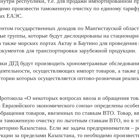
внутри республики, т.е.
для продажи импортированной п
одимо произвести таможенную очистку по единому тарифу
лах ЕАЭС.
ентом государственных доходов по Мангистауской облас
е группы, которые будут дислоцированы на стационарн
а также морских портах Актау и Баутино для проведения
окументов для транспортировки зарубежной продукции.
ники ДГД будут производить хронометражные обследовани
еятельности, осуществляющих импорт товаров, а также 
итории которых осуществляется оптово-розничная реали
Протокола «О некоторых вопросах ввоза и обращения тов
 Евразийского экономического союза» определены особе
обращения товаров, ввезенных по ставкам ВТО. Товар, в
и таможенную очистку по льготным ставкам ВТО, но в э
иторию Казахстана. Если же задача предпринимателя – р
кции за пределами Казахстана, то необходимо произвест