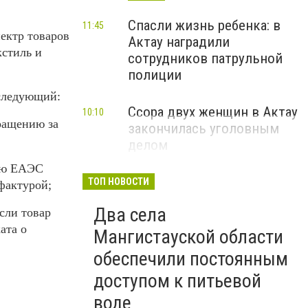
Спасли жизнь ребенка: в
11:45
пектр товаров
Актау наградили
кстиль и
сотрудников патрульной
полиции
 следующий:
Ссора двух женщин в Актау
10:10
бращению за
закончилась уголовным
делом
рию ЕАЭС
ТОП НОВОСТИ
фактурой;
Два села
сли товар
ата о
Мангистауской области
обеспечили постоянным
доступом к питьевой
воде