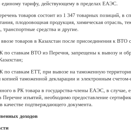
 единому тарифу, действующему в пределах ЕАЭС.
речень товаров состоит из 1 347 товарных позиций, в с
ания, плодоовощная продукция, химическая отрасль, те
 транспортные средства и другие.
 ввозе товаров в Казахстан после присоединения к ВТО
РК по ставкам ВТО из Перечня, запрещены к вывозу и о
Казахстан;
 РК по ставкам ЕТТ, при вывозе на таможенную террито
 копией таможенной декларации и электронным счетом-
нного в РК товара в государства-члены ЕАЭС, в случае, е
в Перечне изъятий, необходимо предоставление сертифик
 в качестве подтверждающего документа.
твенных доходов
асти