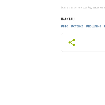
Если вы заметили ошибку, выделите н
INAKTAU
#вто
#ставка
#пошлина