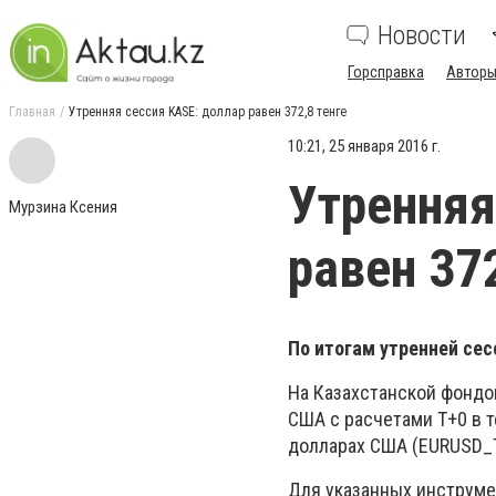
Новости
Горсправка
Авторы
Главная
Утренняя сессия KASE: доллар равен 372,8 тенге
10:21, 25 января 2016 г.
Утренняя
Мурзина Ксения
равен 372
По итогам утренней сесс
На Казахстанской фондо
США с расчетами Т+0 в т
долларах США (EURUSD_T
Для указанных инструмен