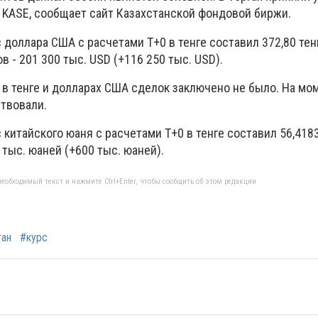
 KASE, сообщает сайт Казахстанской фондовой биржи.
оллара США с расчетами T+0 в тенге составил 372,80 тен
ов - 201 300 тыс. USD (+116 250 тыс. USD).
 в тенге и долларах США сделок заключено не было. На мо
ствовали.
итайского юаня с расчетами T+0 в тенге составил 56,4183
 тыс. юаней (+600 тыс. юаней).
еобходимый текст и нажмите Ctrl+Enter, чтобы сообщить об этом редакции
тан
#курс