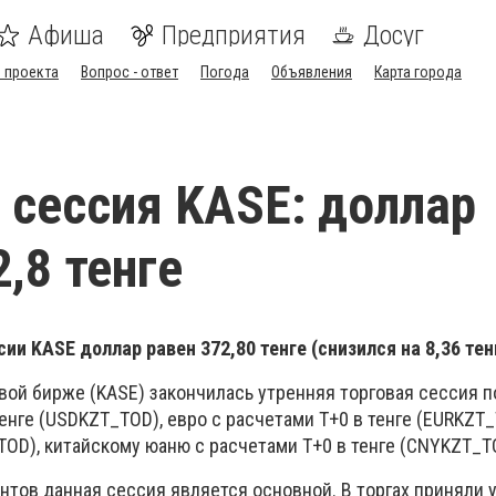
Афиша
Предприятия
Досуг
 проекта
Вопрос - ответ
Погода
Объявления
Карта города
 сессия KASE: доллар
,8 тенге
ии KASE доллар равен 372,80 тенге (снизился на 8,36 тен
вой бирже (KASE) закончилась утренняя торговая сессия п
енге (USDKZT_TOD), евро с расчетами T+0 в тенге (EURKZT_
OD), китайскому юаню с расчетами T+0 в тенге (CNYKZT_T
тов данная сессия является основной. В торгах приняли 