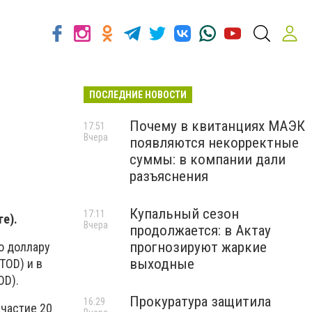
ПОСЛЕДНИЕ НОВОСТИ
Почему в квитанциях МАЭК
17:51
Вчера
появляются некорректные
суммы: в компании дали
разъяснения
Купальный сезон
17:11
ге).
Вчера
продолжается: в Актау
прогнозируют жаркие
о доллару
выходные
TOD) и в
OD).
Прокуратура защитила
16:29
участие 20