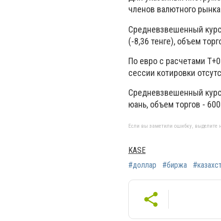
членов валютного рынка
Средневзвешенный курс д
(-8,36 тенге), объем торг
По евро с расчетами T+0
сессии котировки отсут
Средневзвешенный курс к
юань, объем торгов - 600
Если вы заметили ошибку, выделите н
KASE
#доллар
#биржа
#казахс