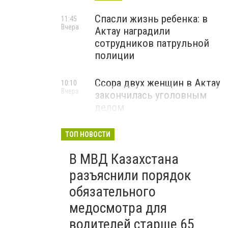
Спасли жизнь ребенка: в
11:45
Вчера
Актау наградили
сотрудников патрульной
полиции
Ссора двух женщин в Актау
10:10
Вчера
закончилась уголовным
делом
ТОП НОВОСТИ
В МВД Казахстана
разъяснили порядок
обязательного
медосмотра для
водителей старше 65