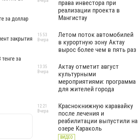
Вчера
права инвестора при
реализации проекта в
Мангистау
ге за доллар
Летом поток автомобилей
15:53
мент закрытия
Вчера
в курортную зону Актау
вырос более чем в пять раз
 тенге за
Актау отметит август
13:35
Вчера
культурными
мероприятиями: программа
для жителей города
Краснокнижную каравайку
12:21
Вчера
после лечения и
реабилитации выпустили на
озере Караколь
ВИДЕО