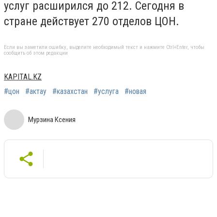
услуг расширился до 212. Сегодня в
стране действует 270 отделов ЦОН.
Если вы заметили ошибку, выделите необходимый текст и нажмите Ctrl+Enter, чтобы
сообщить об этом редакции
KAPITAL.KZ
#цон
#актау
#казахстан
#услуга
#новая
Мурзина Ксения