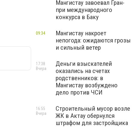
Мангистау завоевал Гран-
при международного
конкурса в Баку
Мангистау накроет
09:34
непогода: ожидаются грозы
и сильный ветер
Деньги взыскателей
17:38
Вчера
оказались на счетах
родственников: в
Мангистау возбуждено
дело против ЧСИ
Строительный мусор возле
16:55
Вчера
ЖК в Актау обернулся
штрафом для застройщика