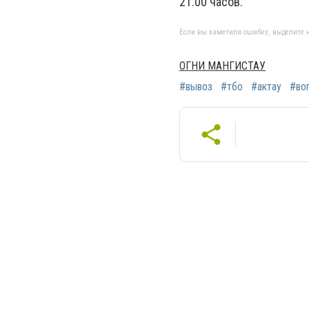
21.00 часов.
Если вы заметили ошибку, выделите н
ОГНИ МАНГИСТАУ
#вывоз
#тбо
#актау
#во