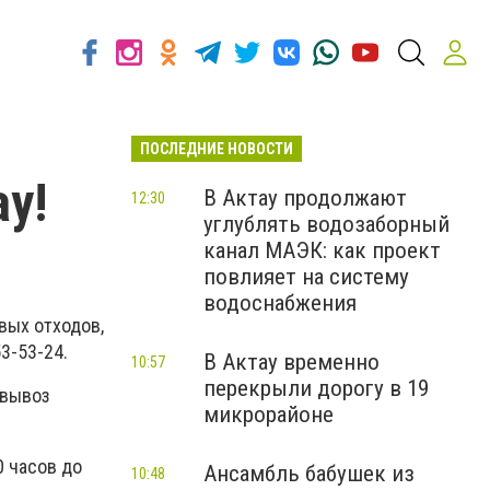
ПОСЛЕДНИЕ НОВОСТИ
у!
В Актау продолжают
12:30
углублять водозаборный
канал МАЭК: как проект
повлияет на систему
водоснабжения
вых отходов,
3-53-24.
В Актау временно
10:57
перекрыли дорогу в 19
 вывоз
микрорайоне
0 часов до
Ансамбль бабушек из
10:48