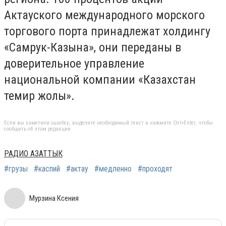
Актауского международного морского
торгового порта принадлежат холдингу
«Самрук-Казына», они переданы в
доверительное управление
национальной компании «Казахстан
темир жолы».
Если вы заметили ошибку, выделите необходимый текст и нажмите Ctrl+Enter, чтобы
сообщить об этом редакции
РАДИО АЗАТТЫК
#грузы
#каспий
#актау
#медленно
#проходят
Мурзина Ксения