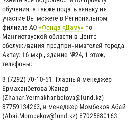
Узнать все подробности по проекту
обучения, а также подать заявку на
участие Вы можете в Региональном
филиале АО
«Фонда «Даму»
по
Мангистауской области в Центр
обслуживания предпринимателей города
Актау: 16 мкр., здание №24, 1 этаж,
телефоны:
8 (7292) 70-10-51. Главный менеджер
Ермаханбетова Жанар
(
Zhanar.Yermakhanbetova@fund.kz
)
87759134263, и менеджер Момбеков Абай
(
Abai.Mombekov@fund.kz
) 87025880163.