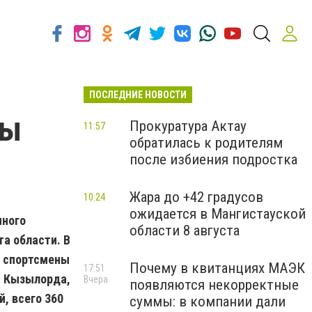
ПОСЛЕДНИЕ НОВОСТИ
ты
Прокуратура Актау
11:57
обратилась к родителям
после избиения подростка
Жара до +42 градусов
10:24
ожидается в Мангистауской
нного
области 8 августа
а области. В
е спортсмены
Почему в квитанциях МАЭК
17:51
ы, Кызылорда,
Вчера
появляются некорректные
, всего 360
суммы: в компании дали