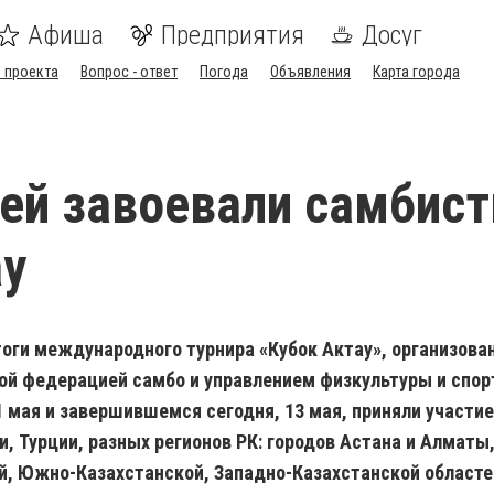
Афиша
Предприятия
Досуг
 проекта
Вопрос - ответ
Погода
Объявления
Карта города
ей завоевали самбис
ау
тоги международного турнира «Кубок Актау», организова
ой федерацией самбо и управлением физкультуры и спорт
1 мая и завершившемся сегодня, 13 мая, приняли участи
и, Турции, разных регионов РК: городов Астана и Алмат
й, Южно-Казахстанской, Западно-Казахстанской областей