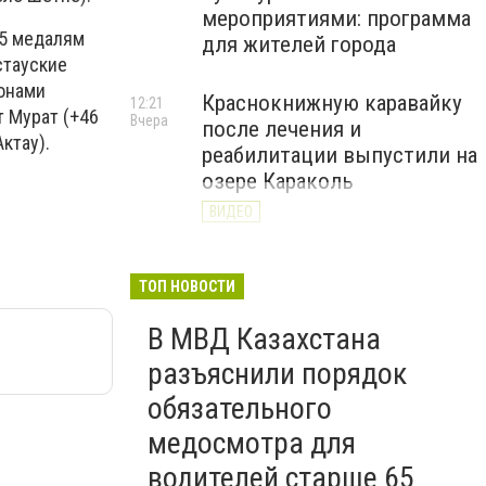
мероприятиями: программа
25 медалям
для жителей города
стауские
ионами
Краснокнижную каравайку
12:21
т Мурат (+46
Вчера
после лечения и
ктау).
реабилитации выпустили на
озере Караколь
ВИДЕО
ТОП НОВОСТИ
В МВД Казахстана
разъяснили порядок
обязательного
медосмотра для
водителей старше 65