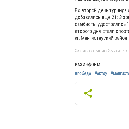
Во второй день турнира
добавились еще 21: 3 зо
самбисты удостоились 1
второго дня стали спорт
кг, Мангистауский район 
Если вы заметили ошибку, выделите н
КАЗИНФОРМ
#победа
#актау
#мангист