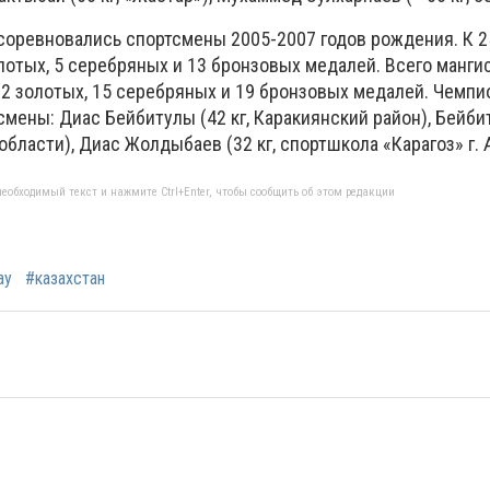
 соревновались спортсмены 2005-2007 годов рождения. К 
лотых, 5 серебряных и 13 бронзовых медалей. Всего манги
2 золотых, 15 серебряных и 19 бронзовых медалей. Чемп
смены: Диас Бейбитулы (42 кг, Каракиянский район), Бейби
области), Диас Жолдыбаев (32 кг, спортшкола «Карагоз» г. А
еобходимый текст и нажмите Ctrl+Enter, чтобы сообщить об этом редакции
ау
#казахстан