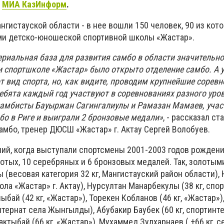
т
МИА КазИнформ
.
нгистауской области - в нее вошли 150 человек, 90 из кот
ми детско-юношеской спортивной школы «Жастар».
ериальная база для развития самбо в области значительно
ри спортшколе «Жастар» было открыто отделение самбо. А 
т вид спорта, но, как видите, проводим крупнейшие соревн
ебята каждый год участвуют в соревнованиях разного уро
амбисты Бауыржан Сагингалиулы и Рамазан Мамаев, учас
бо в Риге и выиграли 2 бронзовые медали»
, - рассказал с
амбо, тренер ДЮСШ «Жастар» г. Актау Сергей Волобуев.
ий, когда выступали спортсмены 2001-2003 годов рождени
отых, 10 серебряных и 6 бронзовых медалей. Так, золоты
 (весовая категория 32 кг, Мангистауский район области),
ола «Жастар» г. Актау), Нурсултан Манарбекулы (38 кг, спо
бай (42 кг, «Жастар»), Торекен Кобланов (46 кг, «Жастар»)
интернат села Жынгылды), Абубакир Баубек (60 кг, спортинт
тыбай (66 кг, «Жастар»), Мухаммед Зулхарнаев ( +66 кг, с