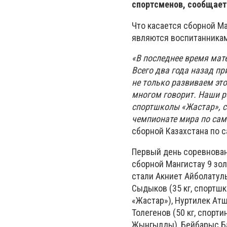
спортсменов, сообщае
Что касается сборной Ма
являются воспитанника
«В последнее время мат
Всего два года назад п
не только развиваем это
многом говорит. Наши р
спортшколы «Жастар», с
чемпионате мира по сам
сборной Казахстана по с
Первый день соревнован
сборной Мангистау 9 зол
стали Акниет Айболатулы
Сыдыков (35 кг, спортшк
«Жастар»), Нуртилек Атшы
Толегенов (50 кг, спорт
Жынгылды), Бейбарыс Бак