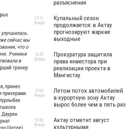
разъяснения
орых
Купальный сезон
17:11
Вчера
продолжается: в Актау
прогнозируют жаркие
 улучшилась.
выходные
уже сейчас мы
ования, что о
вня. Ученики
Прокуратура защитила
16:29
Вчера
твовали в
права инвестора при
тарший тренер
реализации проекта в
Мангистау
я, принес
Летом поток автомобилей
15:53
ми призерами
Вчера
в курортную зону Актау
 Нурлыбек
вырос более чем в пять раз
ртшкола
, Даурен
Актау отметит август
ернат
13:35
Вчера
культурными
ело Шетпе).