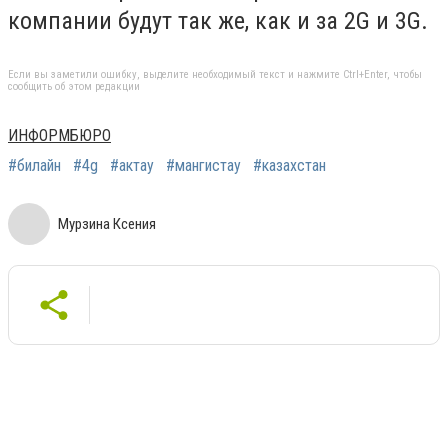
компании будут так же, как и за 2G и 3G.
Если вы заметили ошибку, выделите необходимый текст и нажмите Ctrl+Enter, чтобы
сообщить об этом редакции
ИНФОРМБЮРО
#билайн
#4g
#актау
#мангистау
#казахстан
Мурзина Ксения