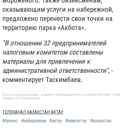
мороженого. Также бизнесменам,
оказывающим услуги на набережной,
предложено перенести свои точки на
территорию парка «Акбота».
"В отношении 32 предпринимателей
налоговым комитетом составлены
материалы для привлечения к
административной ответственности"
, -
комментирует Таскимбаев.
Если вы заметили ошибку, выделите необходимый текст и нажмите Ctrl+Enter, чтобы
сообщить об этом редакции
ТЕЛЕКАНАЛ КАЗАХСТАН АКТАУ
#бизнес
#набережная
#актау
#мангистау
#казахстан