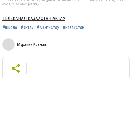
Если вы заметили ошибку, выделите необходимый текст и нажмите Ctrl+Enter, чтобы
сообщить об этом редакции
ТЕЛЕКАНАЛ КАЗАХСТАН АКТАУ
#школа
#актау
#мангистау
#казахстан
Мурзина Ксения