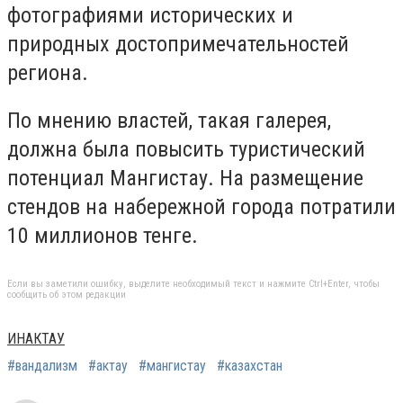
фотографиями исторических и
природных достопримечательностей
региона.
По мнению властей, такая галерея,
должна была повысить туристический
потенциал Мангистау. На размещение
стендов на набережной города потратили
10 миллионов тенге.
Если вы заметили ошибку, выделите необходимый текст и нажмите Ctrl+Enter, чтобы
сообщить об этом редакции
ИНАКТАУ
#вандализм
#актау
#мангистау
#казахстан