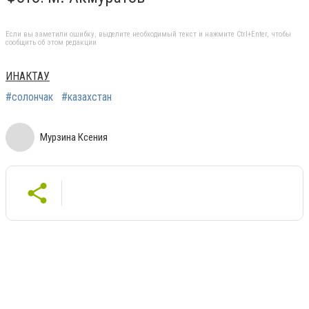
Если вы заметили ошибку, выделите необходимый текст и нажмите Ctrl+Enter, чтобы
сообщить об этом редакции
ИНАКТАУ
#солончак
#казахстан
Мурзина Ксения