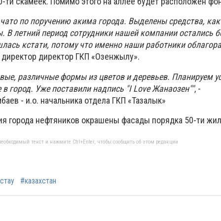
0-ти скамеек. Помимо этого на аллее будет расположен фон
чато по поручению акима города. Выделены средства, как
. В летний период сотрудники нашей компании остались б
ишлась кстати, потому что именно наши работники облагор
т директор директор ГКП «Озенжылу».
вые, различные формы из цветов и деревьев. Планируем у
е в город. Уже поставили надпись "I Love Жанаозен""
, -
аев - и.о. начальника отдела ГКП «Тазалык»
ия города нефтяников окрашены фасады порядка 50-ти жи
еобходимый текст и нажмите Ctrl+Enter, чтобы сообщить об этом редакции
стау
#казахстан