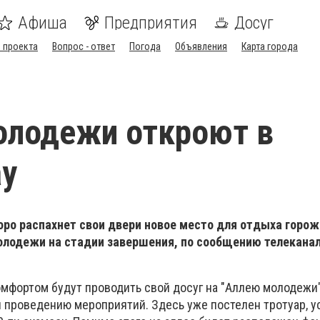
Афиша
Предприятия
Досуг
 проекта
Вопрос - ответ
Погода
Объявления
Карта города
олодежи откроют в
ау
ро распахнет свои двери новое место для отдыха горож
олодежи на стадии завершения, по сообщению телеканал
омфортом будут проводить свой досуг на "Аллею молодежи"
и проведению мероприятий. Здесь уже постелен тротуар, 