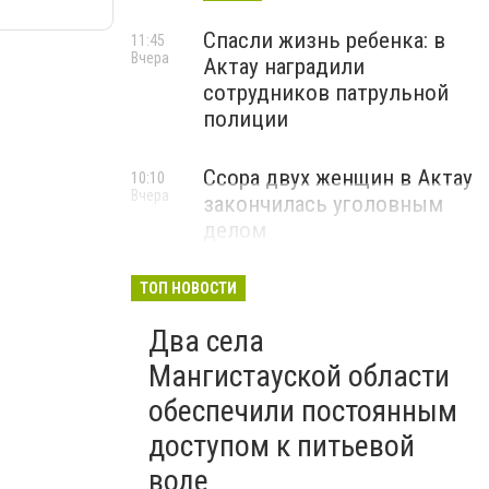
Спасли жизнь ребенка: в
11:45
Вчера
Актау наградили
сотрудников патрульной
полиции
Ссора двух женщин в Актау
10:10
Вчера
закончилась уголовным
делом
ТОП НОВОСТИ
Два села
Мангистауской области
обеспечили постоянным
доступом к питьевой
воде