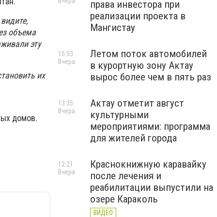
тан.
Вчера
права инвестора при
реализации проекта в
 видите,
Мангистау
ез объема
аживали эту
Летом поток автомобилей
15:53
Вчера
в курортную зону Актау
становить их
вырос более чем в пять раз
Актау отметит август
13:35
Вчера
культурными
лых домов.
мероприятиями: программа
для жителей города
Краснокнижную каравайку
12:21
Вчера
после лечения и
реабилитации выпустили на
озере Караколь
ВИДЕО