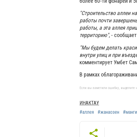
более 60-ти фонарей и 5
"Строительство аллеи на
работы почти завершены
работы, а эта аллея пр
территорию"
, - сообщае
"Мы будем делать краси
внутри улиц и при въезд
комментирует Умбет Самб
В рамках облагораживан
Если вы заметили ошибку, выделите н
ИНАКТАУ
#аллея
#жанаозен
#манги