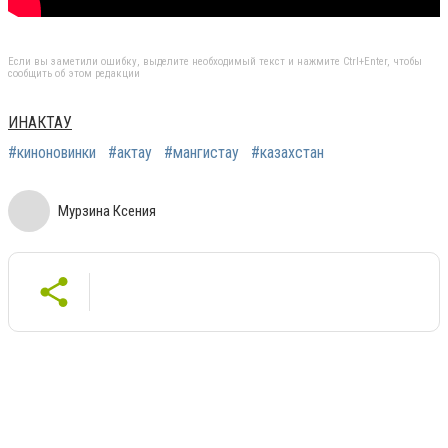
Если вы заметили ошибку, выделите необходимый текст и нажмите Ctrl+Enter, чтобы
сообщить об этом редакции
ИНАКТАУ
#киноновинки
#актау
#мангистау
#казахстан
Мурзина Ксения