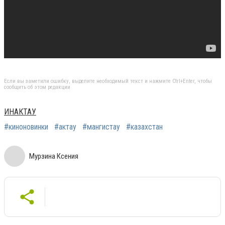
Если вы заметили ошибку, выделите необходимый текст и нажмите Ctrl+Enter, чтобы
сообщить об этом редакции
ИНАКТАУ
#киноновинки
#актау
#мангистау
#казахстан
Мурзина Ксения