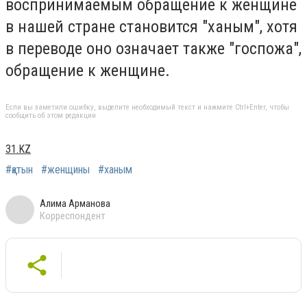
воспринимаемым обращение к женщине
в нашей стране становится "ханым", хотя
в переводе оно означает также "госпожа",
обращение к женщине.
Если вы заметили ошибку, выделите необходимый текст и нажмите Ctrl+Enter, чтобы
сообщить об этом редакции
31.KZ
#қатын
#женщины
#ханым
Алима Арманова
Корреспондент