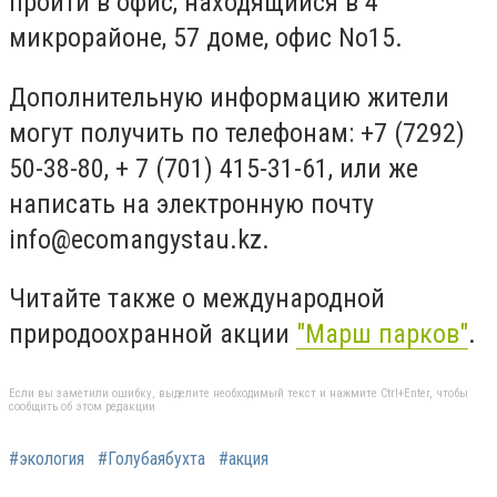
пройти в офис, находящийся в 4
микрорайоне, 57 доме, офис No15.
Дополнительную информацию жители
могут получить по телефонам: +7 (7292)
50-38-80, + 7 (701) 415-31-61, или же
написать на электронную почту
info@ecomangystau.kz
.
Читайте также о международной
природоохранной акции
"Марш парков"
.
Если вы заметили ошибку, выделите необходимый текст и нажмите Ctrl+Enter, чтобы
сообщить об этом редакции
#экология
#Голубаябухта
#акция