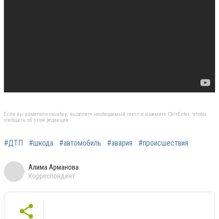
Если вы заметили ошибку, выделите необходимый текст и нажмите Ctrl+Enter, чтобы
сообщить об этом редакции
#ДТП
#шкода
#автомобиль
#авария
#происшествия
Алима Арманова
Корреспондент