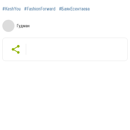
#KeshYou
#FashionForward
#БаянЕсентаева
Гудман