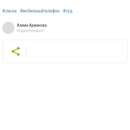
#смска
#мобильныйтелефон
#суд
Алима Арманова
Корреспондент