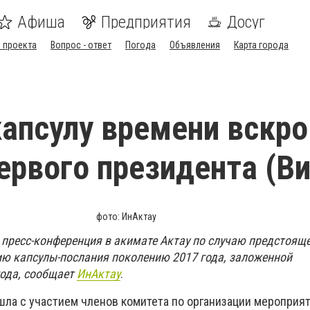
Афиша
Предприятия
Досуг
 проекта
Вопрос - ответ
Погода
Объявления
Карта города
капсулу времени вскр
ервого президента (В
фото: ИнАктау
а пресс-конференция в акимате Актау по случаю предстоящ
ю капсулы-послания поколению 2017 года, заложенной
ода, сообщает
ИнАктау
.
ла с участием членов комитета по организации мероприят