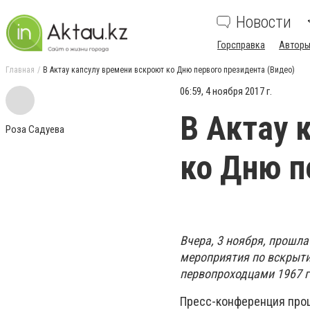
Новости
Горсправка
Авторы
Главная
В Актау капсулу времени вскроют ко Дню первого президента (Видео)
06:59, 4 ноября 2017 г.
В Актау 
Роза Садуева
ко Дню п
Вчера, 3 ноября, прошл
мероприятия по вскрыти
первопроходцами 1967 г
Пресс-конференция прош