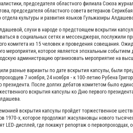
налистики, председателя областного филиала Союза журна
това, председателя областного совета ветеранов Серикбая
о отдела культуры и развития языков Гульжазиры Алдашев
лдашевой, слухи в народе о предстоящем вскрытии капсул
ваться в социальных сетях и мессенджерах, послужили п
ого комитета из 15 человек и проведения совещания. Ожи
го мероприятия, которое является эпохальным событием 
родскую администрацию организовать мероприятие на выс
или разные варианты по дате вскрытия капсулы, были пр
роходцев 7 ноября, 24 ноября - к 100-летию Рубена Григоря
го президента. После долгих дебатов комитетом было един
ественного вскрытия капсулы ко Дню первого президента
Алдашева.
ремонией вскрытия капсулы пройдет торжественное шеств
в 1970-х, которое продолжат жасулановцы нового тысяче
т LED-дисплей, где покажут репортаж о первопроходцах, о