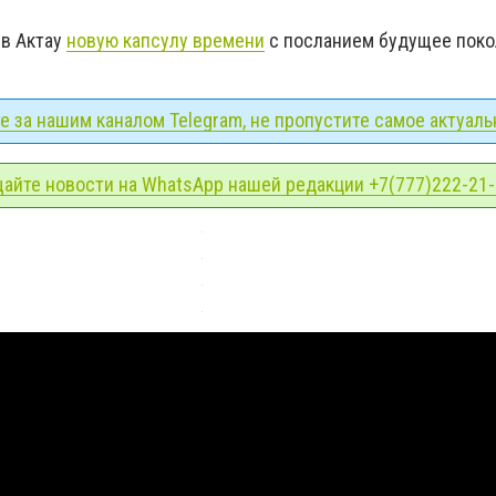
 в Актау
новую капсулу времени
с посланием будущее пок
 за нашим каналом Telegram, не пропустите самое актуаль
айте новости на WhatsApp нашей редакции +7(777)222-21