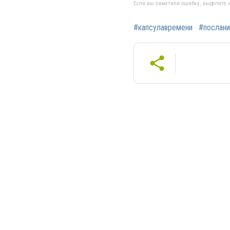
Если вы заметили ошибку, выделите н
#капсулавремени
#послан