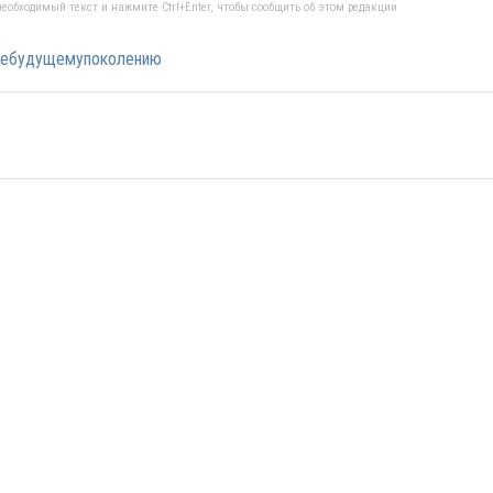
еобходимый текст и нажмите Ctrl+Enter, чтобы сообщить об этом редакции
иебудущемупоколению