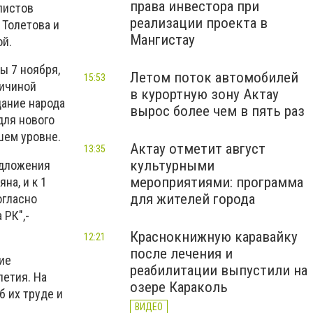
права инвестора при
листов
реализации проекта в
 Толетова и
Мангистау
ой.
ы 7 ноября,
Летом поток автомобилей
15:53
ричиной
в курортную зону Актау
дание народа
вырос более чем в пять раз
для нового
шем уровне.
Актау отметит август
13:35
культурными
едложения
мероприятиями: программа
на, и к 1
для жителей города
огласно
 РК",-
Краснокнижную каравайку
12:21
после лечения и
ие
реабилитации выпустили на
летия. На
озере Караколь
б их труде и
ВИДЕО