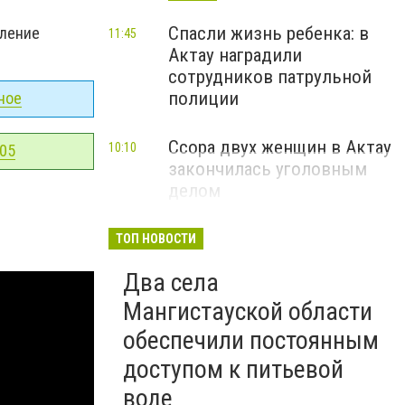
Спасли жизнь ребенка: в
оление
11:45
Актау наградили
сотрудников патрульной
полиции
ное
Ссора двух женщин в Актау
10:10
-05
закончилась уголовным
делом
ТОП НОВОСТИ
Два села
Мангистауской области
обеспечили постоянным
доступом к питьевой
воде