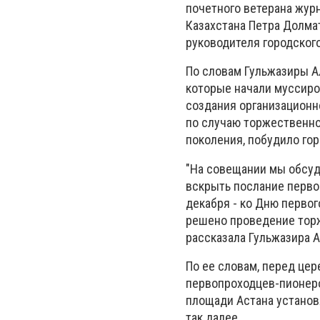
почетного ветерана жур
Казахстана Петра Долма
руководителя городског
По словам Гульжазиры А
которые начали муссиро
создания организационн
по случаю торжественно
поколения, побудило го
"На совещании мы обсуд
вскрыть послание первоп
декабря - ко Дню перво
решено проведение торж
рассказала Гульжазира 
По ее словам, перед це
первопроходцев-пионеро
площади Астана установя
так далее.