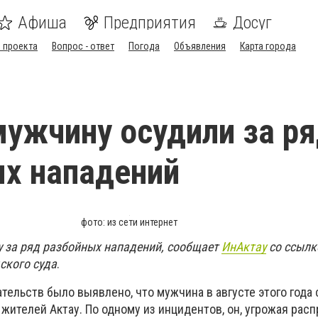
Афиша
Предприятия
Досуг
 проекта
Вопрос - ответ
Погода
Объявления
Карта города
мужчину осудили за р
х нападений
фото: из сети интернет
у за ряд разбойных нападений, сообщает
ИнАктау
со ссылко
ского суда
.
тельств было выявлено, что мужчина в августе этого года
жителей Актау. По одному из инцидентов, он, угрожая расп