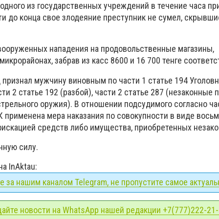
 одного из государственных учреждений в течение часа пр
ти до конца свое злодеяние преступник не сумел, скрывши
вооруженных нападения на продовольственные магазины,
микрорайонах, забрав из касс 8600 и 16 700 тенге соответс
 признал мужчину виновным по части 1 статье 194 Уголовн
ти 2 статье 192 (разбой), части 2 статье 287 (незаконные 
трельного оружия). В отношении подсудимого согласно ча
К применена мера наказания по совокупности в виде восьм
искацией средств либо имущества, приобретенных незако
нную силу.
на InAktau:
 за нашим каналом Telegram, не пропустите самое актуаль
айте новости на WhatsApp нашей редакции +7(777)222-21