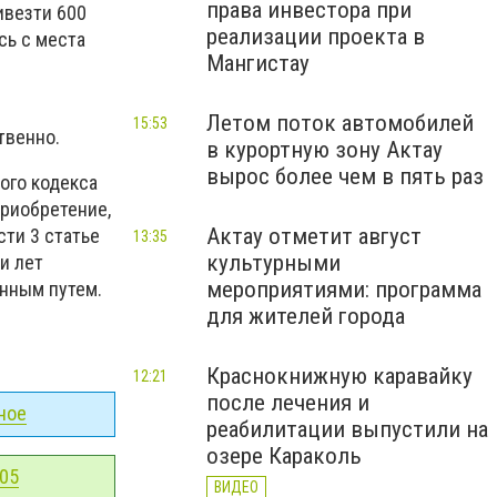
права инвестора при
ивезти 600
реализации проекта в
сь с места
Мангистау
Летом поток автомобилей
15:53
твенно.
в курортную зону Актау
вырос более чем в пять раз
ого кодекса
приобретение,
Актау отметит август
сти 3 статье
13:35
культурными
и лет
мероприятиями: программа
нным путем.
для жителей города
Краснокнижную каравайку
12:21
после лечения и
ное
реабилитации выпустили на
озере Караколь
-05
ВИДЕО