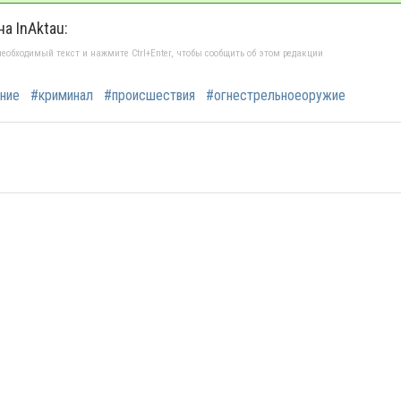
на InAktau:
еобходимый текст и нажмите Ctrl+Enter, чтобы сообщить об этом редакции
ние
#криминал
#происшествия
#огнестрельноеоружие