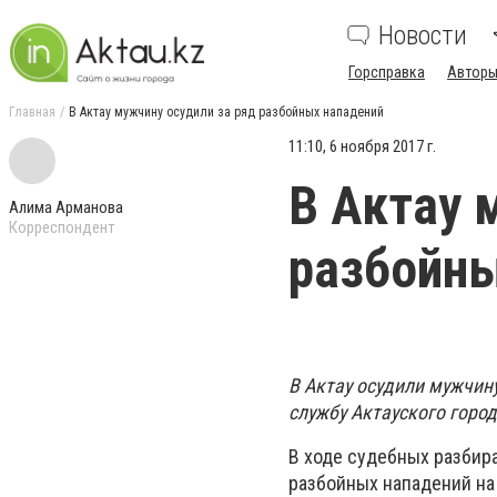
Новости
Горсправка
Авторы
Главная
В Актау мужчину осудили за ряд разбойных нападений
11:10, 6 ноября 2017 г.
В Актау 
Алима Арманова
Корреспондент
разбойны
В Актау осудили мужчин
службу Актауского город
В ходе судебных разбира
разбойных нападений на 