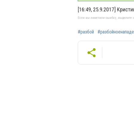
[16:49, 25.9.2017] Кристи
Если вы заметили ошибку, выделите н
#разбой
#разбойноенападе