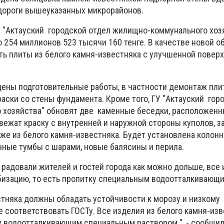
дороги вышеуказанных микрорайонов.
 "Актауский городской отдел жилищно-коммунального хоз
 254 миллионов 523 тысячи 160 тенге. В качестве новой о
ть плиты из белого камня-известняка с улучшенной повер
дены подготовительные работы, в частности демонтаж пли
аски со стены фундамента. Кроме того, ГУ "Актауский гор
хозяйства" обновят две каменные беседки, расположенн
вежат краску с внутренней и наружной стороны куполов, з
же из белого камня-известняка. Будет установлена колонн
енные тумбы с шарами, новые балясины и перила.
 радовали жителей и гостей города как можно дольше, все 
изацию, то есть пропитку специальным водоотталкивающи
стняка должны обладать устойчивости к морозу и низкому
 соответствовать ГОСТу. Все изделия из белого камня-из
 водоотталкивающим специальным раствором ", - сообщил