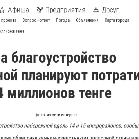
Афиша
Предприятия
Досуг
 проекта
Вопрос - ответ
Погода
Объявления
Карта города
иллионов тенге
на благоустройство
ой планируют потрат
4 миллионов тенге
фото: из сети интернет
устройство набережной вдоль 14 и 15 микрорайонов, сооб
едена облицовка камнем-известняком подпорной стены вд