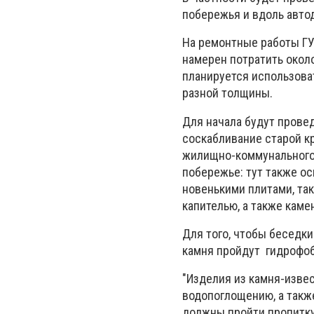
побережья и вдоль авто
На ремонтные работы ГУ
намерен потратить около
планируется использова
разной толщины.
Для начала будут прове
соскабливание старой кр
жилищно-коммунального 
побережье: тут также ос
новенькими плитами, так
капителью, а также кам
Для того, чтобы беседки
камня пройдут гидрофоб
"Изделия из камня-изве
водопоглощению, а также
должны пройти пропитку