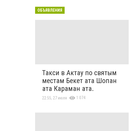
ОБЪЯВЛЕНИЯ
Такси в Актау по святым
местам Бекет ата Шопан
ата Караман ата.
1 074
22:55, 27 июля