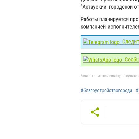
"Актауский городской о
Работы планируется про
компанией-исполнителе
Следите
Сообщ
Если вы заметили ошибку, выделите н
#благоустройствогорода
#