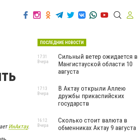
ПОСЛЕДНИЕ НОВОСТИ
Сильный ветер ожидается в
17:31
Вчера
Мангистауской области 10
ить
августа
В Актау открыли Аллею
17:13
Вчера
дружбы прикаспийских
государств
Сколько стоит валюта в
16:12
Вчера
щает
ИнАктау
.
обменниках Актау 9 августа
оль