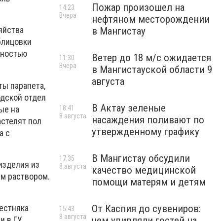
Пожар произошел на
14:23
Вчера
нефтяном месторождении
яйства
в Мангистау
блицовки
хностью
Ветер до 18 м/с ожидается
11:30
Вчера
в Мангистауской области 9
августа
ты парапета,
одской отдел
В Актау зеленые
ые на
18:41
8 августа
насаждения поливают по
астелят пол
утвержденному графику
а с
В Мангистау обсудили
17:35
изделия из
8 августа
качество медицинской
м раствором.
помощи матерям и детям
вестняка
От Каспия до сувениров:
15:43
8 августа
и в ГУ
чем удивляли гостей на