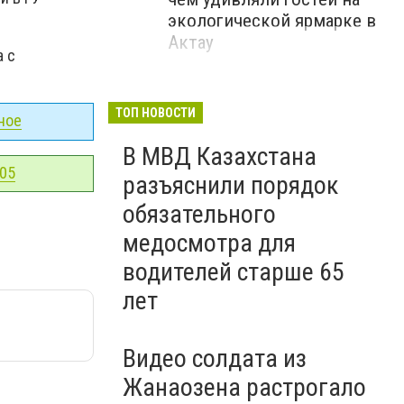
экологической ярмарке в
Актау
а с
ТОП НОВОСТИ
ное
В МВД Казахстана
-05
разъяснили порядок
обязательного
медосмотра для
водителей старше 65
лет
Видео солдата из
Жанаозена растрогало