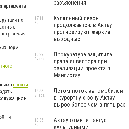
разъяснения
департамента
Купальный сезон
17:11
ррупции по
Вчера
продолжается: в Актау
ластных
прогнозируют жаркие
воохранения,
выходные
ких норм
Прокуратура защитила
16:29
Вчера
права инвестора при
стного
реализации проекта в
Мангистау
ходимо
пройти
Летом поток автомобилей
задать
15:53
Вчера
в курортную зону Актау
осслужащих и
вырос более чем в пять раз
50-ти
Актау отметит август
13:35
Вчера
культурными