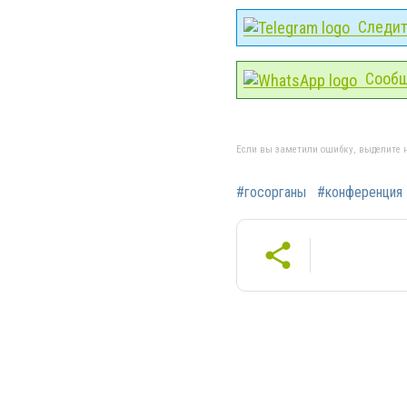
Следите
Сообщ
Если вы заметили ошибку, выделите н
#госорганы
#конференция