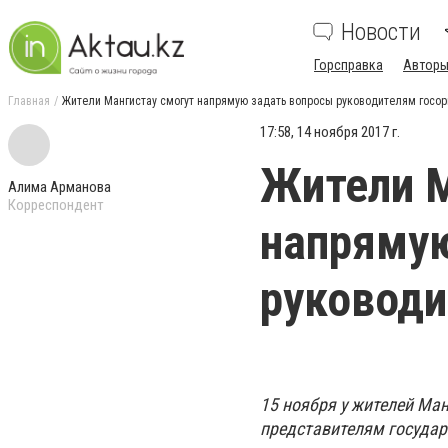
Новости
Горсправка
Авторы
Главная
Жители Мангистау смогут напрямую задать вопросы руководителям госор
17:58, 14 ноября 2017 г.
Жители М
Алима Арманова
Корреспондент
напряму
руководи
15 ноября у жителей Ма
представителям государ