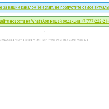
 за нашим каналом Telegram, не пропустите самое актуаль
айте новости на WhatsApp нашей редакции +7(777)222-21
еобходимый текст и нажмите Ctrl+Enter, чтобы сообщить об этом редакции