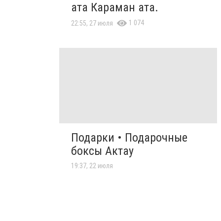
ата Караман ата.
1 074
22:55, 27 июля
Подарки • Подарочные
боксы Актау
19:37, 22 июля