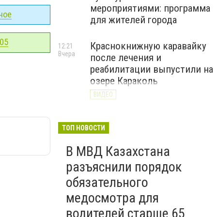
мероприятиями: программа
ное
для жителей города
-05
Краснокнижную каравайку
12:21
Вчера
после лечения и
реабилитации выпустили на
озере Караколь
ВИДЕО
ТОП НОВОСТИ
В МВД Казахстана
разъяснили порядок
обязательного
медосмотра для
водителей старше 65