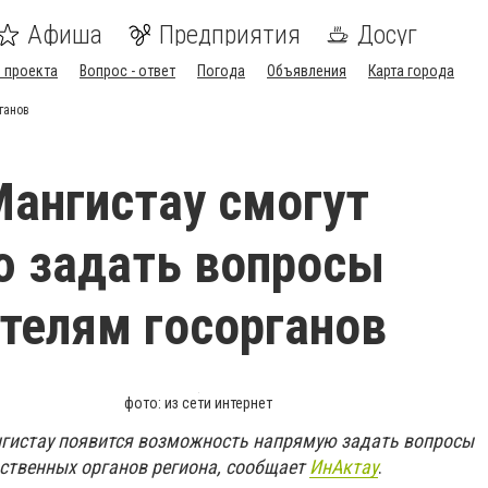
Афиша
Предприятия
Досуг
 проекта
Вопрос - ответ
Погода
Объявления
Карта города
ганов
ангистау смогут
ю задать вопросы
телям госорганов
фото: из сети интернет
нгистау появится возможность напрямую задать вопросы
ственных органов региона, сообщает
ИнАктау
.