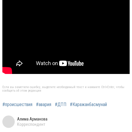
Если вы заметили ошибку, выделите необходимый текст и нажмите Ctrl+Enter, чтобы
сообщить об этом редакции
#происшествия
#авария
#ДТП
#Каражанбасмунай
Алима Арманова
Корреспондент