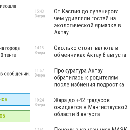
оизошла
От Каспия до сувениров:
15:43
Вчера
чем удивляли гостей на
экологической ярмарке в
Актау
Сколько стоит валюта в
на города
14:15
Вчера
обменниках Актау 8 августа
0 тенге
Прокуратура Актау
11:57
о в сообщении.
Вчера
обратилась к родителям
после избиения подростка
ное
Жара до +42 градусов
10:24
Вчера
ожидается в Мангистауской
области 8 августа
-05
Почему в квитанциях МАЭК
17:51