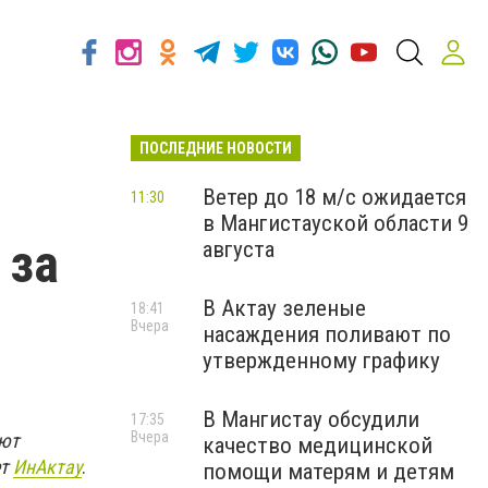
ПОСЛЕДНИЕ НОВОСТИ
Ветер до 18 м/с ожидается
11:30
в Мангистауской области 9
 за
августа
В Актау зеленые
18:41
Вчера
насаждения поливают по
утвержденному графику
В Мангистау обсудили
17:35
Вчера
ают
качество медицинской
ет
ИнАктау
.
помощи матерям и детям