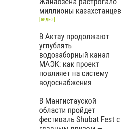
Жанаозена растрогало
миллионы казахстанцев
ВИДЕО
В Актау продолжают
углублять
водозаборный канал
МАЭК: как проект
повлияет на систему
водоснабжения
В Мангистауской
области пройдет
фестиваль Shubat Fest с
главным призом —