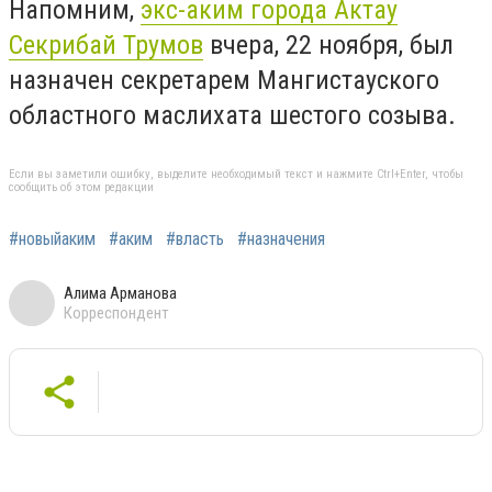
Напомним,
экс-аким города Актау
Секрибай Трумов
вчера, 22 ноября, был
назначен секретарем Мангистауского
областного маслихата шестого созыва.
Если вы заметили ошибку, выделите необходимый текст и нажмите Ctrl+Enter, чтобы
сообщить об этом редакции
#новыйаким
#аким
#власть
#назначения
Алима Арманова
Корреспондент