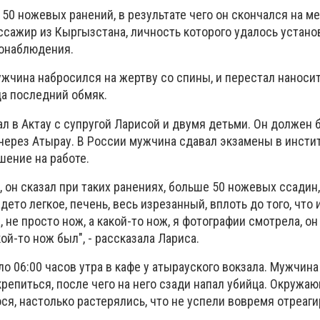
0 ножевых ранений, в результате чего он скончался на ме
ссажир из Кыргызстана, личность которого удалось устано
еонаблюдения.
ужчина набросился на жертву со спины, и перестал наноси
да последний обмяк.
л в Актау с супругой Ларисой и двумя детьми. Он должен 
через Атырау. В России мужчина сдавал экзамены в инстит
ение на работе.
, он сказал при таких ранениях, больше 50 ножевых ссадин,
ето легкое, печень, весь изрезанный, вплоть до того, что 
 не просто нож, а какой-то нож, я фотографии смотрела, он
ой-то нож был", - рассказала Лариса.
о 06:00 часов утра в кафе у атырауского вокзала. Мужчин
крепиться, после чего на него сзади напал убийца. Окружа
я, настолько растерялись, что не успели вовремя отреаги