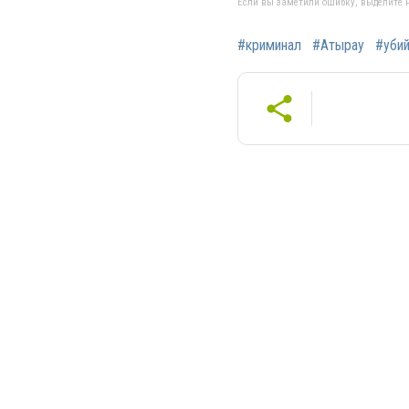
Если вы заметили ошибку, выделите н
#криминал
#Атырау
#уби