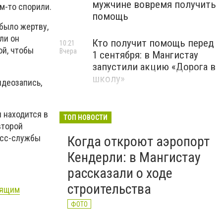
мужчине вовремя получить
м-то спорили.
помощь
 было жертву,
ли он
Кто получит помощь перед
10:21
ой, чтобы
Вчера
1 сентября: в Мангистау
запустили акцию «Дорога в
школу»
идеозапись,
 находится в
ТОП НОВОСТИ
второй
есс-службы
Когда откроют аэропорт
Кендерли: в Мангистау
рассказали о ходе
строительства
пящим
ФОТО