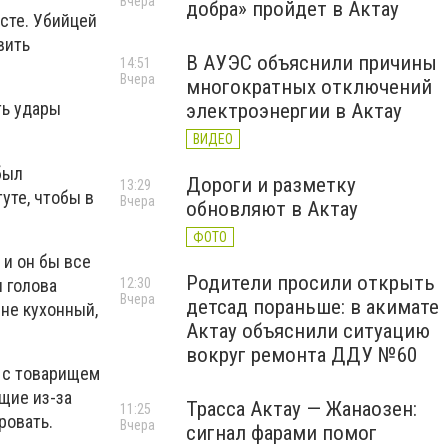
Вчера
добра» пройдет в Актау
сте. Убийцей
вить
В АУЭС объяснили причины
14:51
Вчера
многократных отключений
ть удары
электроэнергии в Актау
ВИДЕО
был
Дороги и разметку
13:29
уте, чтобы в
Вчера
обновляют в Актау
ФОТО
 и он бы все
Родители просили открыть
и голова
12:30
Вчера
детсад пораньше: в акимате
 не кухонный,
Актау объяснили ситуацию
вокруг ремонта ДДУ №60
а с товарищем
ющие из-за
Трасса Актау — Жанаозен:
11:25
ровать.
Вчера
сигнал фарами помог