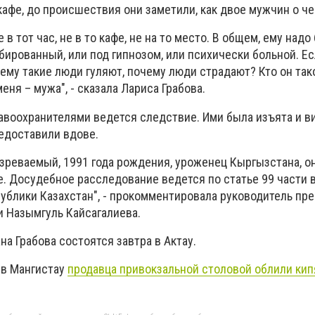
афе, до происшествия они заметили, как двое мужчин о че
е в тот час, не в то кафе, не на то место. В общем, ему надо
мбированный, или под гипнозом, или психически больной. Ес
ему такие люди гуляют, почему люди страдают? Кто он так
меня – мужа", - сказала Лариса Грабова.
авоохранителями ведется следствие. Ими была изъята и в
едоставили вдове.
зреваемый, 1991 года рождения, уроженец Кыргызстана, он
. Досудебное расследование ведется по статье 99 части 
публики Казахстан", - прокомментировала руководитель пр
 Назымгуль Кайсагалиева.
а Грабова состоятся завтра в Актау.
к в Мангистау
продавца привокзальной столовой облили ки