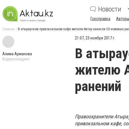
Новости
Горсправка
Авторы
Главная
В атырауском привокзальном кафе жителю Актау нанесли 50 ножевых ра
21:07, 23 ноября 2017 г.
В атырау
Алима Арманова
Корреспондент
жителю А
ранений
Правоохранители Атырау
привокзальном кафе, с