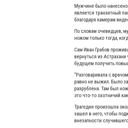
Мужчине было нанесено 5
является транзитный па
благодаря камерам вид
По словам очевидцев, м
ножом только тогда, ког
Сам Иван Грабов прожива
вернуться из Астрахани 
будущем получить повыш
"Разговаривала с врачом
равно не выжил. Было зад
разрублена. Там был нож,
это что-то охотничий как
Трагедия произошла окол
зашел в него, чтобы под
внезапности случившегос