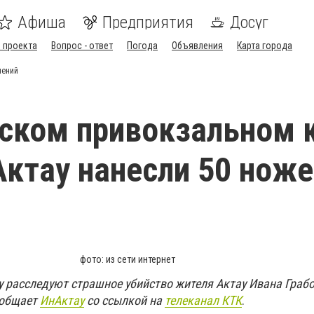
Афиша
Предприятия
Досуг
 проекта
Вопрос - ответ
Погода
Объявления
Карта города
нений
ском привокзальном 
ктау нанесли 50 нож
фото: из сети интернет
 расследуют страшное убийство жителя Актау Ивана Грабо
ообщает
ИнАктау
со ссылкой на
телеканал КТК
.