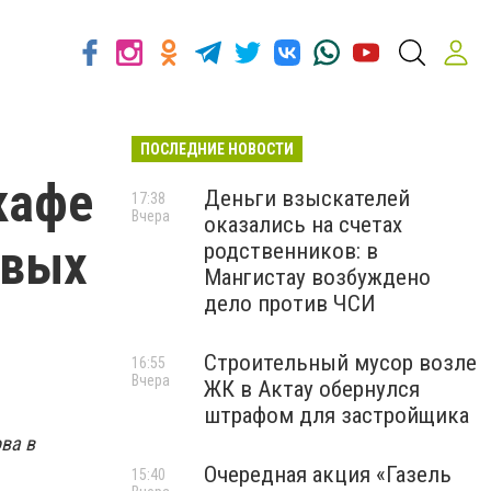
ПОСЛЕДНИЕ НОВОСТИ
кафе
Деньги взыскателей
17:38
Вчера
оказались на счетах
евых
родственников: в
Мангистау возбуждено
дело против ЧСИ
Строительный мусор возле
16:55
Вчера
ЖК в Актау обернулся
штрафом для застройщика
ва в
Очередная акция «Газель
15:40