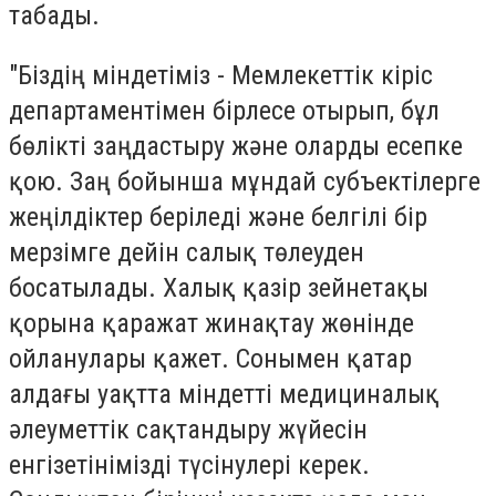
табады.
"Біздің міндетіміз - Мемлекеттік кіріс
департаментімен бірлесе отырып, бұл
бөлікті заңдастыру және оларды есепке
қою. Заң бойынша мұндай субъектілерге
жеңілдіктер беріледі және белгілі бір
мерзімге дейін салық төлеуден
босатылады. Халық қазір зейнетақы
қорына қаражат жинақтау жөнінде
ойланулары қажет. Сонымен қатар
алдағы уақтта міндетті медициналық
әлеуметтік сақтандыру жүйесін
енгізетінімізді түсінулері керек.