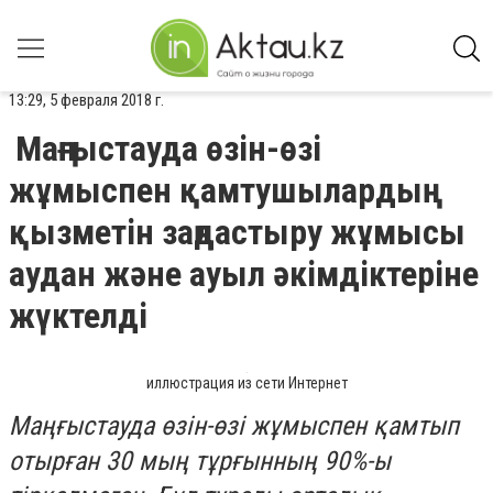
13:29, 5 февраля 2018 г.
Маңғыстауда өзін-өзі
жұмыспен қамтушылардың
қызметін заңдастыру жұмысы
аудан және ауыл әкімдіктеріне
жүктелді
иллюстрация из сети Интернет
Маңғыстауда өзін-өзі жұмыспен қамтып
отырған 30 мың тұрғынның 90%-ы