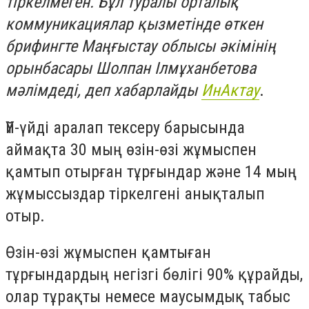
тіркелмеген. Бұл туралы орталық
коммуникациялар қызметінде өткен
брифингте Маңғыстау облысы әкімінің
орынбасары Шолпан Ілмұханбетова
мәлімдеді, деп хабарлайды
ИнАктау
.
Үй-үйді аралап тексеру барысында
аймақта 30 мың өзін-өзі жұмыспен
қамтып отырған тұрғындар және 14 мың
жұмыссыздар тіркелгені анықталып
отыр.
Өзін-өзі жұмыспен қамтыған
тұрғындардың негізгі бөлігі 90% құрайды,
олар тұрақты немесе маусымдық табыс