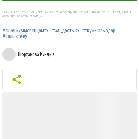
Если вы заметили ошибку, выделите необходимый текст и нажмите Ctrl+Enter, чтобы
сообщить об этом редакции
#өзін-өзіжұмыспенқамту
#заңдастыру
#жұмыссыздар
#салықтөлеу
Шортанова Кундыз