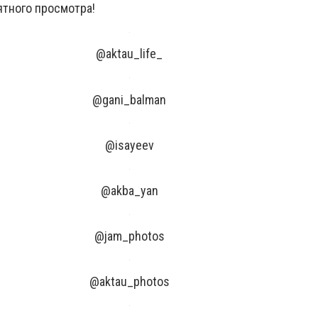
тного просмотра!
@aktau_life_
@gani_balman
@isayeev
@akba_yan
@jam_photos
@aktau_photos