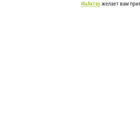
ИнАктау
желает вам прия