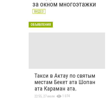
за окном многоэтажки
ВИДЕО
ОБЪЯВЛЕНИЯ
Такси в Актау по святым
местам Бекет ата Шопан
ата Караман ата.
1 074
22:55, 27 июля