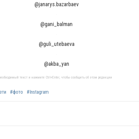
@janarys.bazarbaev
@gani_balman
@guli_utebaeva
@akba_yan
еобходимый текст и нажмите Ctrl+Enter, чтобы сообщить об этом редакции
ети
#фото
#Instagram