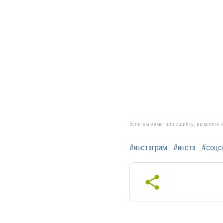
Если вы заметили ошибку, выделите н
#инстаграм
#инста
#соцс