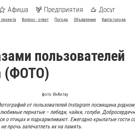
Афиша
Предприятия
Досуг
 проекта
Вопрос - ответ
Погода
Объявления
Карта города
азами пользователей
m (ФОТО)
фото: ИнАктау
отографий от пользователей Instagram посвящена родном
т любимые пернатые – лебеди, чайки, голуби. Добросердеч
ся о птицах и подкармливают. Ежегодно крылатые гости 
 не прочь запечатлеть их на память
.