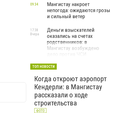
Мангистау накроет
09:34
непогода: ожидаются грозы
и сильный ветер
Деньги взыскателей
17:38
Вчера
оказались на счетах
родственников: в
Мангистау возбуждено
дело против ЧСИ
ТОП НОВОСТИ
Когда откроют аэропорт
Кендерли: в Мангистау
рассказали о ходе
строительства
ФОТО