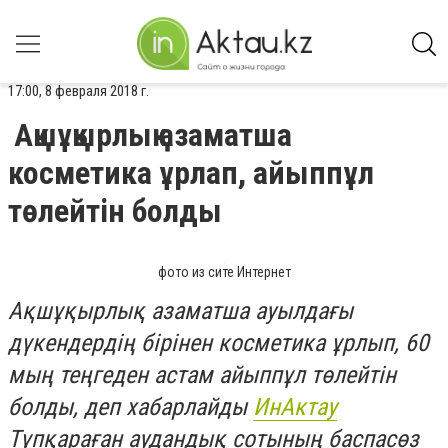
17:00, 8 февраля 2018 г.
Ақшұқырлық азаматша
косметика ұрлап, айыппұл
төлейтін болды
фото из сите Интернет
Ақшұқырлық азаматша ауылдағы
дүкендердің бірінен косметика ұрлып, 60
мың теңгеден астам айыппұл төлейтін
болды, деп хабарлайды
ИнАктау
Түпқараған аудандық сотының баспасөз