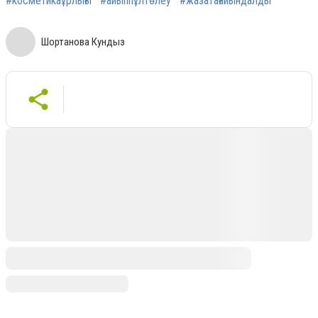
#косметикаұрлығы
#айыппұлтөлеу
#жазатағайындалды
Шортанова Кундыз