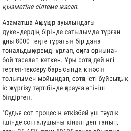
қызметіне сілтеме жасап.
Азаматша Ақшұқыр ауылындағы
дүкендердің бірінде сатылымда тұрған
құны 8000 теңге тұратын бір дана
тональдық кремді ұрлап, оқиға орнынан
бой тасалап кеткен. Ұры сотқа дейінгі
тергеп-тексеру барысында кінәсін
толығымен мойындап, сотқа істі бұйрықтық
іс жүргізу тәртібінде қарауға өтініш
білдірген.
"Судья сот процесін өткізбей үш тәулік
ішінде сотталушыны кінәлі деп танып,