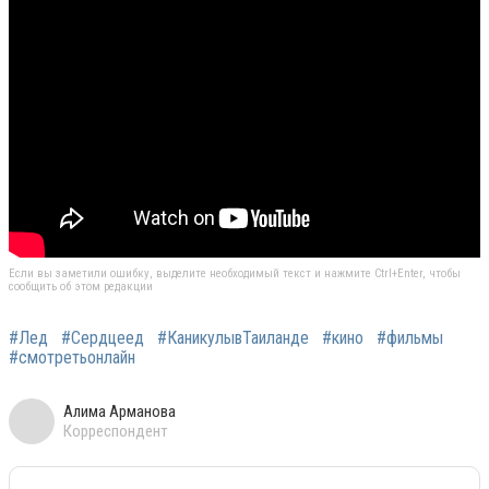
Если вы заметили ошибку, выделите необходимый текст и нажмите Ctrl+Enter, чтобы
сообщить об этом редакции
#Лед
#Сердцеед
#КаникулывТаиланде
#кино
#фильмы
#смотретьонлайн
Алима Арманова
Корреспондент