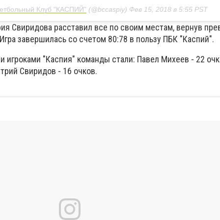
етбольный Клуб "КАСПИЙ"
(@bccaspiy)
Фев 15, 2018 в 5:55 PST
ия Свиридова расставил все по своим местам, вернув пре
Игра завершилась со счетом 80:78 в пользу ПБК "Каспий".
 игроками "Каспия" команды стали: Павел Михеев - 22 очк
итрий Свиридов - 16 очков.