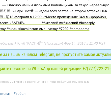
ча. — Спасибо нашим любимым болельщикам за такую нереальную
🏻💪🏻 Вы лучшие!💙 — Ждём всех завтра на второй встрече ПБК
🏻 - 🗓15 февраля в 12:00 📍Место проведения: 34А микрорайон,
мплекс «БАТЫР». ———— #бккаспий #жбккаспий #bccaspiy
актау #aktau #kazakhstan #мангистау #7292 #domadoma
етбольный Клуб "КАСПИЙ"
(@bccaspiy)
Фев 14, 2018 в 11:40 PST
 за нашим каналом Telegram, не пропустите самое актуаль
айте новости на WhatsApp нашей редакции +7(777)222-21
еобходимый текст и нажмите Ctrl+Enter, чтобы сообщить об этом редакции
пионат
#тобол