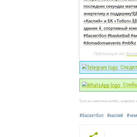
последних секундах мат
энергетику и поддержку!
«Каспий» и БК «Тобол».🙌
здание 4, спортивный ко
#баскетбол #basketball #
#domadomaevents #mbfkz
Публикация от
Баск
Следите
Сообщ
Если вы заметили ошибку, выделите н
#баскетбол
#каспий
#чем