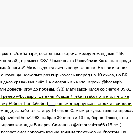
паркете с/к «Батыр», состоялась встреча между командами ПБК
.Костанай), в рамках XXVI Чемпионата Республики Казахстан среди
ьной лиги.🏀 Матч выдался очень напряженным. На протяжении
а команда несколько раз вырывалась вперёд на 10 очков, но БК
и дело сравнивая счёт. Не смотря ни на что, игроки @bccaspiy
гли довести игру до победы. 💪🏻 Матч закончился со счётом 95:81
Тренер @bccaspiy, Евгений Исаков @jeka.issakov отметил, что не
вму Роберт Пан @robert___pan смог вернуться в строй и принести
манде, заработав за игру 14 очков. Самым результативным игроко
@pavelmikheev1983, набрав 30 очков и 13 подборов. Также, стоит
 игрока команды Валерия Симонова @simonvalera66 (15 лет),
 возраст смог поразить кольцо точным трехочковым броском, на