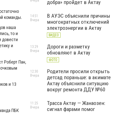
Вчера
добра» пройдет в Актау
достаточно
В АУЭС объяснили причины
14:51
ой команды.
Вчера
многократных отключений
дов наша
электроэнергии в Актау
ись, то и
ВИДЕО
и довести
етику и
Дороги и разметку
13:29
Вчера
обновляют в Актау
ФОТО
т Роберт Пан,
ехочковым
Родители просили открыть
12:30
Вчера
детсад пораньше: в акимате
Актау объяснили ситуацию
ков и 13
вокруг ремонта ДДУ №60
Трасса Актау — Жанаозен:
11:25
Вчера
сигнал фарами помог
оманда ПБК