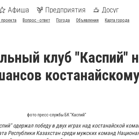
Афиша
Предприятия
Досуг
 проекта
Вопрос - ответ
Погода
Объявления
Карта города
льный клуб "Каспий" 
шансов костанайском
фото пресс-службы БК "Каспий"
спий" одержал победу в двух играх над костанайской кома
та Республики Казахстан среди мужских команд Национал