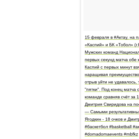
15 февраля в #Актау, на 
«Каспий» и БК «Тобол» (г
Мужских команд Национал
первых секунд матча обе 
Каспий с первых минут вз
наращивая преимущество 
отрыв уйти не удавалось,
"пятки". Под конец матча
команде сравняв счёт за 
Дмитрия Свиридова на пос
— Самыми результативным
Ягодкин - 18 очков и Дми
#баскетбол #basketball #
#domadomaevents #mbfkz