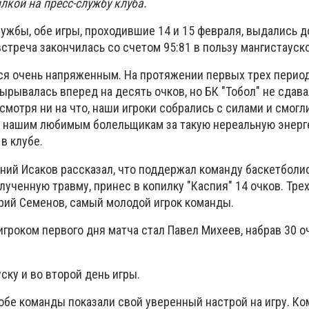
лкой на пресс-службу клуба.
ужбы, обе игры, проходившие 14 и 15 февраля, выдались 
стреча закончилась со счетом 95:81 в пользу мангистауск
ся очень напряженным. На протяжении первых трех перио
ырывалась вперед на десять очков, но БК "Тобол" не сдавал
смотря ни на что, наши игроки собрались с силами и смогл
о нашим любимым болельщикам за такую нереальную энерг
в клубе.
ний Исаков рассказал, что поддержал команду баскетболис
лученную травму, принес в копилку "Каспия" 14 очков. Тр
рий Семенов, самый молодой игрок команды.
роком первого дня матча стал Павел Михеев, набрав 30 оч
ску и во второй день игры.
обе команды показали свой уверенный настрой на игру. К