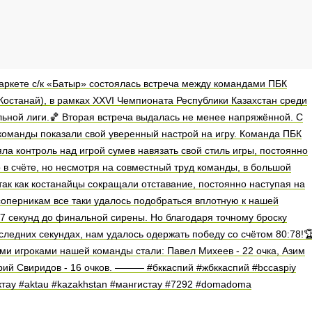
паркете с/к «Батыр» состоялась встреча между командами ПБК
.Костанай), в рамках XXVI Чемпионата Республики Казахстан среди
ьной лиги.🏀 Вторая встреча выдалась не менее напряжённой. С
команды показали свой уверенный настрой на игру. Команда ПБК
яла контроль над игрой сумев навязать свой стиль игры, постоянно
в счёте, но несмотря на совместный труд команды, в большой
 так как костанайцы сокращали отставание, постоянно наступая на
 соперникам все таки удалось подобраться вплотную к нашей
17 секунд до финальной сирены. Но благодаря точному броску
ледних секундах, нам удалось одержать победу со счётом 80:78!
и игроками нашей команды стали: Павел Михеев - 22 очка, Азим
трий Свиридов - 16 очков. ——— #бккаспий #жбккаспий #bccaspiy
актау #aktau #kazakhstan #мангистау #7292 #domadoma