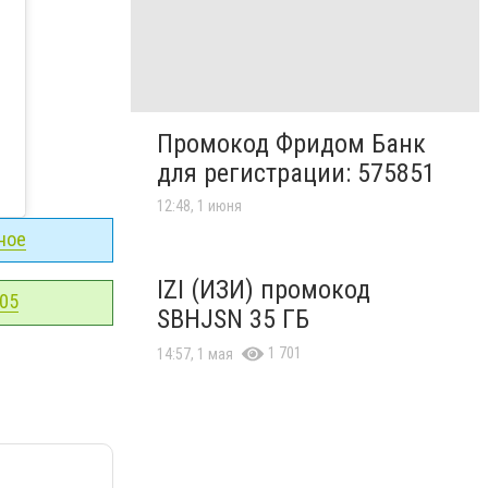
Промокод Фридом Банк
для регистрации: 575851
12:48, 1 июня
ное
IZI (ИЗИ) промокод
-05
SBHJSN 35 ГБ
1 701
14:57, 1 мая