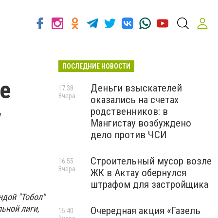
ПОСЛЕДНИЕ НОВОСТИ
не
Деньги взыскателей
17:38
Вчера
оказались на счетах
у
родственников: в
Мангистау возбуждено
дело против ЧСИ
Строительный мусор возле
16:55
Вчера
ЖК в Актау обернулся
штрафом для застройщика
ндой "Тобол"
ьной лиги,
Очередная акция «Газель
15:40