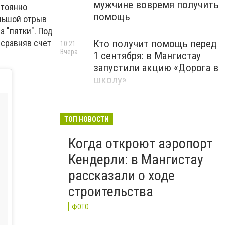
мужчине вовремя получить
стоянно
помощь
ольшой отрыв
а "пятки". Под
Кто получит помощь перед
 сравняв счет
10:21
Вчера
1 сентября: в Мангистау
запустили акцию «Дорога в
школу»
ТОП НОВОСТИ
Когда откроют аэропорт
Кендерли: в Мангистау
рассказали о ходе
строительства
ФОТО