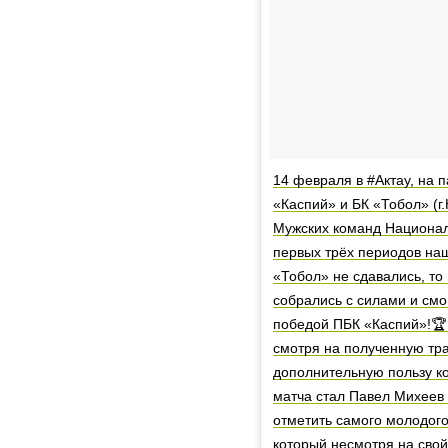
14 февраля в #Актау, на 
«Каспий» и БК «Тобол» (г
Мужских команд Национал
первых трёх периодов наш
«Тобол» не сдавались, то 
собрались с силами и смо
победой ПБК «Каспий»!🏆 
смотря на полученную тра
дополнительную пользу ко
матча стал Павел Михеев 
отметить самого молодого
который несмотря на свой