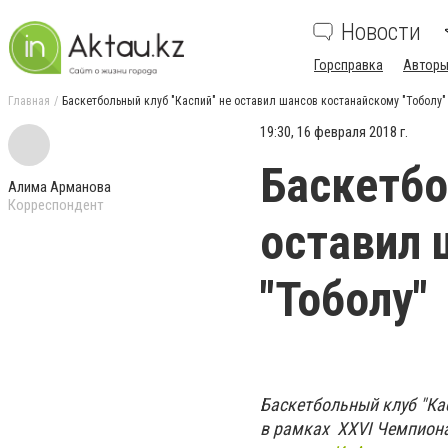
Новости
Горсправка
Авторы
Главная
Баскетбольный клуб "Каспий" не оставил шансов костанайскому "Тоболу"
19:30, 16 февраля 2018 г.
Баскетбо
Алима Арманова
Корреспондент
оставил 
"Тоболу"
Баскетбольный клуб "Ка
в рамках XXVI Чемпиона