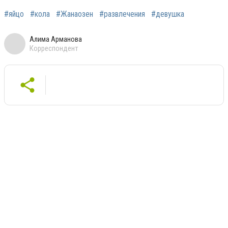
#яйцо
#кола
#Жанаозен
#развлечения
#девушка
Алима Арманова
Корреспондент