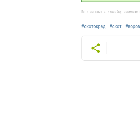
Если вы заметили ошибку, выделите н
#скотокрад
#скот
#воров