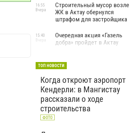
Строительный мусор возле
16:55
Вчера
ЖК в Актау обернулся
штрафом для застройщика
Очередная акция «Газель
15:40
Вчера
добра» пройдет в Актау
ТОП НОВОСТИ
Когда откроют аэропорт
Кендерли: в Мангистау
рассказали о ходе
строительства
ФОТО