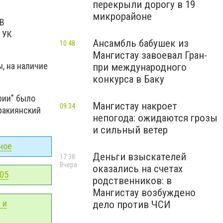
перекрыли дорогу в 19
микрорайоне
 В
 УК
Ансамбль бабушек из
10:48
Мангистау завоевал Гран-
, на наличие
при международного
конкурса в Баку
рии" было
Мангистау накроет
09:34
аракиянский
непогода: ожидаются грозы
и сильный ветер
ное
Деньги взыскателей
17:38
Вчера
оказались на счетах
-05
родственников: в
Мангистау возбуждено
 и
дело против ЧСИ