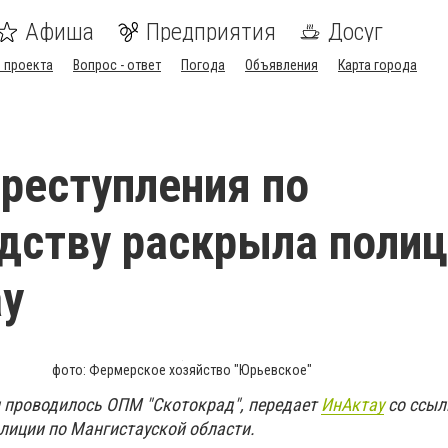
Афиша
Предприятия
Досуг
 проекта
Вопрос - ответ
Погода
Объявления
Карта города
реступления по
дству раскрыла полиц
ау
фото: Фермерское хозяйство "Юрьевское"
ти проводилось ОПМ "Скотокрад", передает
ИнАктау
со ссыл
лиции по Мангистауской области.