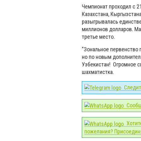
Чемпионат проходил с 21
Казахстана, Кыргызстана
разыгрывалась единстве
миллионов долларов. Ма
третье место.
"Зональное первенство п
но по новым дополнител
Узбекистан! Огромное сп
шахматистка.
Следите
Сообщ
Хотит
пожелания? Присоединя