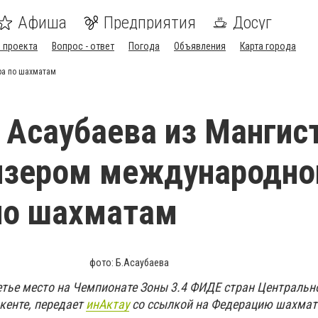
Афиша
Предприятия
Досуг
 проекта
Вопрос - ответ
Погода
Объявления
Карта города
ра по шахматам
 Асаубаева из Мангис
изером международно
по шахматам
фото: Б.Асаубаева
тье место на Чемпионате Зоны 3.4 ФИДЕ стран Центрально
кенте, передает
инАктау
со ссылкой на Федерацию шахмат