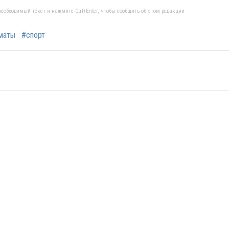
еобходимый текст и нажмите Ctrl+Enter, чтобы сообщить об этом редакции
маты
#спорт