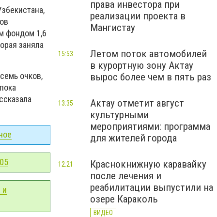
права инвестора при
Узбекистана,
реализации проекта в
нов
Мангистау
м фондом 1,6
орая заняла
Летом поток автомобилей
15:53
в курортную зону Актау
семь очков,
вырос более чем в пять раз
пока
ассказала
Актау отметит август
13:35
культурными
мероприятиями: программа
ное
для жителей города
-05
Краснокнижную каравайку
12:21
после лечения и
реабилитации выпустили на
 и
озере Караколь
ВИДЕО