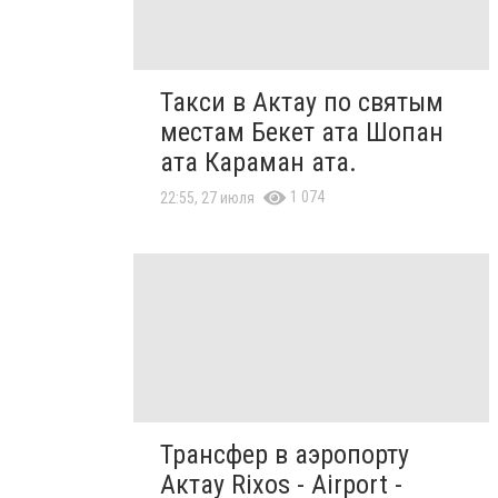
Такси в Актау по святым
местам Бекет ата Шопан
ата Караман ата.
1 074
22:55, 27 июля
Трансфер в аэропорту
Актау Rixos - Airport -