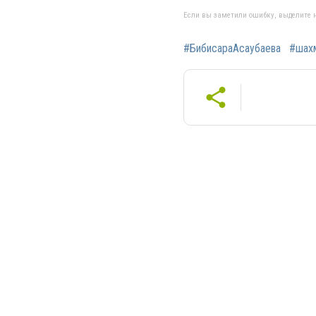
Если вы заметили ошибку, выделите н
#БибисараАсаубаева
#шах