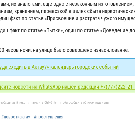
ми, их аналогами, еще одно с незаконным изготовлением,
нием, хранением, перевозкой в целях сбыта наркотически
дин факт по статье «Присвоение и растрата чужого имущес
дин факт по статье «Пытки», один по статье «Доведение до
3.00 часов ночи, на улице было совершено изнасилование.
да сходить в Актау?» календарь городских событий
айте новости на WhatsApp нашей редакции +7(777)222-21
еобходимый текст и нажмите Ctrl+Enter, чтобы сообщить об этом редакции
#новостиактау
#преступления