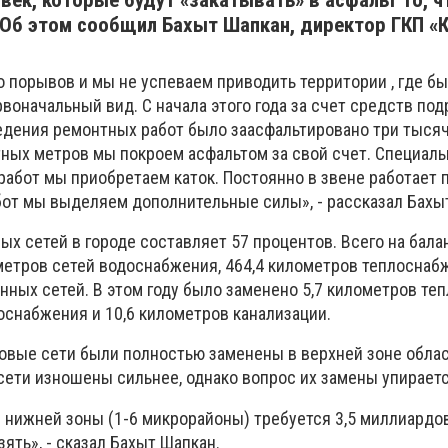
овек, которые будут «закатывать» в асфальт то, ч
. Об этом сообщил Бахыт Шапкан, директор ГКП «
о порывов и мы не успеваем приводить территории , где б
воначальный вид. С начала этого года за счет средств по
едения ремонтных работ было заасфальтировано три тыся
тных метров мы покроем асфальтом за свой счет. Специаль
работ мы приобретаем каток. Постоянно в звене работает п
от мы выделяем дополнительные силы», - рассказал Бахы
х сетей в городе составляет 57 процентов. Всего на бала
метров сетей водоснабжения, 464,4 километров теплоснабж
ных сетей. В этом году было заменено 5,7 километров теп
оснабжения и 10,6 километров канализации.
овые сети были полностью заменены в верхней зоне облас
ети изношены сильнее, однако вопрос их замены упираетс
нижней зоны (1-6 микрорайоны) требуется 3,5 миллиардов
зять», - сказал Бахыт Шапкан.