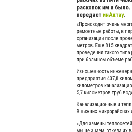
рабочих из пяти чел
раскопок им и было
передает
инАктау
.
«Происходит очень мног
ремонтные работы, в пер
организации после пров
метров. Еще 815 квадра
проведения такого типа 
при большом объеме раб
Изношенность инженерны
предприятия 437,8 кило
километров канализацион
5,7 километров труб вод
Канализационные и тепл
В нижних микрорайонах с
«Для замены теплосетей 
мы не знаем, откуда их в