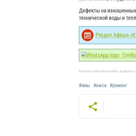
Дефекты на изношенных с
технической воды и тепл
Раздел Афиша «Ку
Сообщ
Если вы заметили ошибку, выделите н
#ямы
#кжса
#ремонт