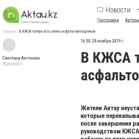
Новости
Горсправка
Авторы
Главная
В КЖСА теперь есть звено асфальтоукладчиков
16:30, 29 ноября 2019 г.
В КЖСА т
Светлана Антонова
Журналист
асфальто
Жители Актау неуста
которые перекапываю
после завершения ра
руководством КЖСА 