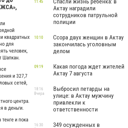
то до
Спасли жизнь ребенка: в
11:45
КЖСА»,
Актау наградили
сотрудников патрульной
полиции
ыли
дрядной
чи квадратных
Ссора двух женщин в Актау
10:10
но для
закончилась уголовным
ять человек,
делом
т Шапкан.
Какая погода ждет жителей
09:19
нсе
Актау 7 августа
ения и 327,7
ловых сетей,
Выбросил петарды на
18:16
Вчера
улице: в Актау мужчину
тного центра.
привлекли к
я в деньги.
ответственности
 тенге и пока
349 осужденных в
16:30