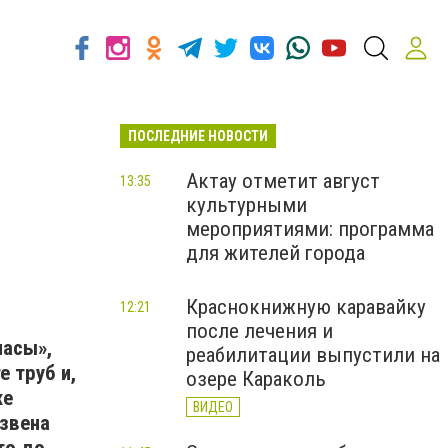
ПОСЛЕДНИЕ НОВОСТИ
Актау отметит август
13:35
культурными
мероприятиями: программа
для жителей города
Краснокнижную каравайку
12:21
после лечения и
насы»,
реабилитации выпустили на
 труб и,
озере Караколь
же
ВИДЕО
звена