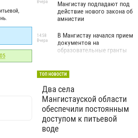
Вчера
Мангистау подпадают под
итьевой,
действие нового закона об
нь.
амнистии
В Мангистау начался прием
14:58
Вчера
документов на
образовательные гранты
-05
ТОП НОВОСТИ
Два села
Мангистауской области
обеспечили постоянным
доступом к питьевой
воде