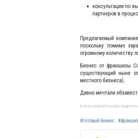
консультации по в
партнеров в процес
Предлагаемый компание
поскольку помимо зар
огромному количеству л
Бизнес от франшизы Ci
существующий ныне ог
местного бизнеса).
Давно мечтали обзавест
Если вы заметили ошибку, выделите н
#готовый бизнес
#франшиз