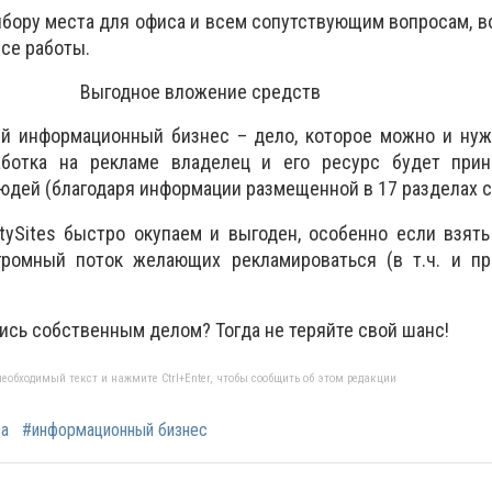
ыбору места для офиса и всем сопутствующим вопросам, 
се работы.
Выгодное вложение средств
й информационный бизнес – дело, которое можно и нужн
аботка на рекламе владелец и его ресурс будет прин
юдей (благодаря информации размещенной в 17 разделах с
tySites быстро окупаем и выгоден, особенно если взят
ромный поток желающих рекламироваться (в т.ч. и пр
ись собственным делом? Тогда не теряйте свой шанс!
еобходимый текст и нажмите Ctrl+Enter, чтобы сообщить об этом редакции
а
#информационный бизнес