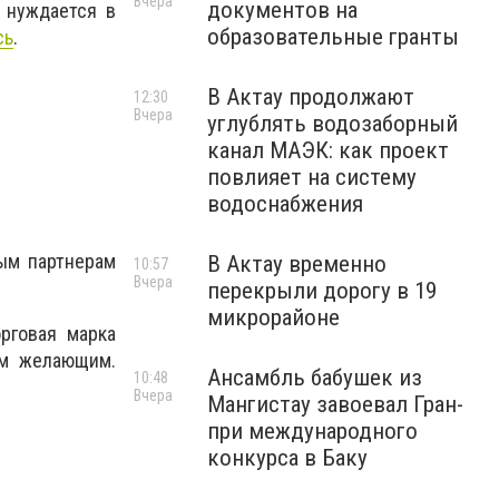
Вчера
документов на
е нуждается в
образовательные гранты
сь
.
В Актау продолжают
12:30
Вчера
углублять водозаборный
канал МАЭК: как проект
повлияет на систему
водоснабжения
ым партнерам
В Актау временно
10:57
Вчера
перекрыли дорогу в 19
микрорайоне
рговая марка
ем желающим.
Ансамбль бабушек из
10:48
Вчера
Мангистау завоевал Гран-
при международного
конкурса в Баку