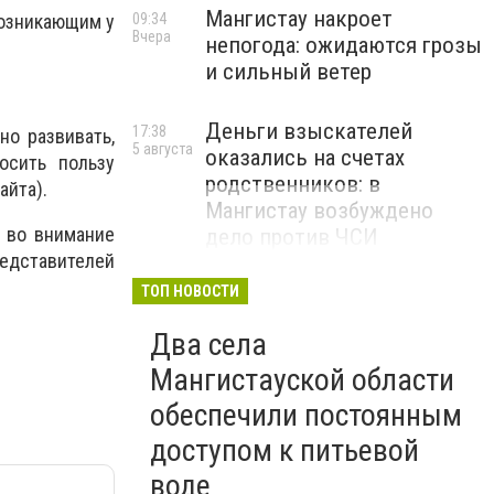
Мангистау накроет
09:34
возникающим у
Вчера
непогода: ожидаются грозы
и сильный ветер
Деньги взыскателей
17:38
о развивать,
5 августа
оказались на счетах
осить пользу
родственников: в
айта).
Мангистау возбуждено
ь во внимание
дело против ЧСИ
едставителей
ТОП НОВОСТИ
Два села
Мангистауской области
обеспечили постоянным
доступом к питьевой
воде