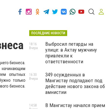
ПОСЛЕДНИЕ НОВОСТИ
знеса
Выбросил петарды на
18:16
Вчера
улице: в Актау мужчину
привлекли к
ответственности
него бизнеса.
начинающим
олем опытных
349 осужденных в
16:30
Вчера
Нужно только
Мангистау подпадают под
вого бизнеса.
действие нового закона об
амнистии
В Мангистау начался прием
14:58