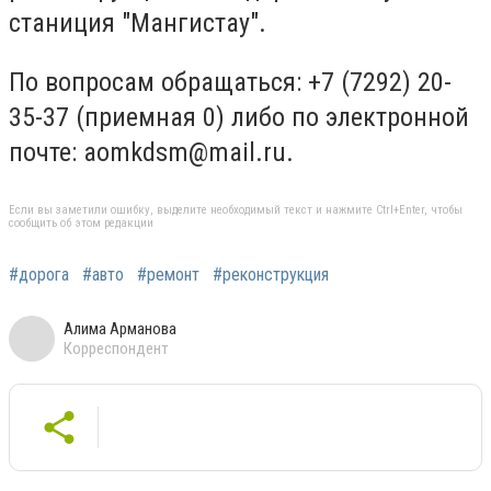
станиция "Мангистау".
По вопросам обращаться: +7 (7292) 20-
35-37 (приемная 0) либо по электронной
почте:
aomkdsm@mail.ru
.
Если вы заметили ошибку, выделите необходимый текст и нажмите Ctrl+Enter, чтобы
сообщить об этом редакции
#дорога
#авто
#ремонт
#реконструкция
Алима Арманова
Корреспондент