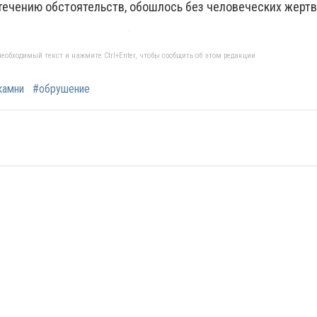
стечению обстоятельств, обошлось без человеческих жертв
еобходимый текст и нажмите Ctrl+Enter, чтобы сообщить об этом редакции
камни
#обрушение