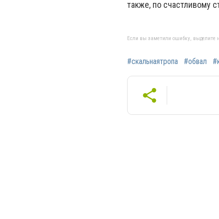
также, по счастливому 
Если вы заметили ошибку, выделите н
#скальнаятропа
#обвал
#