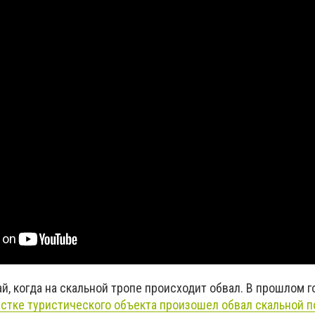
й, когда на скальной тропе происходит обвал. В прошлом го
астке туристического объекта произошел обвал скальной п