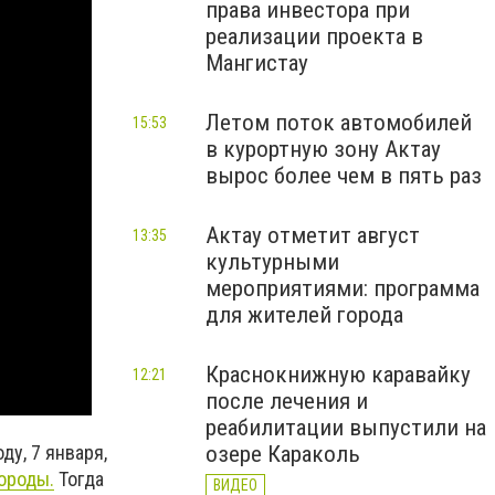
права инвестора при
реализации проекта в
Мангистау
Летом поток автомобилей
15:53
в курортную зону Актау
вырос более чем в пять раз
Актау отметит август
13:35
культурными
мероприятиями: программа
для жителей города
Краснокнижную каравайку
12:21
после лечения и
реабилитации выпустили на
озере Караколь
ду, 7 января,
ороды.
Тогда
ВИДЕО