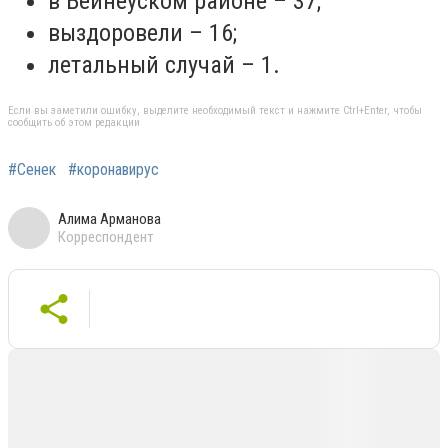
в Бейнеуском районе – 37;
выздоровели – 16;
летальный случай – 1.
Если вы заметили ошибку, выделите необходимый текст и нажмите Ctrl+Enter, чтобы
сообщить об этом редакции
#Сенек
#коронавирус
Алима Арманова
Корреспондент