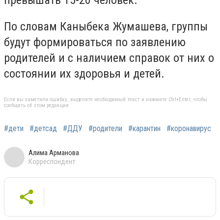
превышать 15-20 человек.
По словам Каныбека Жумашева, группы
будут формироваться по заявлению
родителей и с наличием справок от них о
состоянии их здоровья и детей.
Если вы заметили ошибку, выделите необходимый текст и нажмите Ctrl+Enter, чтобы
сообщить об этом редакции
#дети
#детсад
#ДДУ
#родители
#карантин
#коронавирус
Алима Арманова
Корреспондент